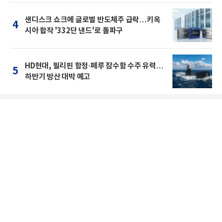
샌디스크 쇼크에 글로벌 반도체주 급락…키옥
4
시아 합작 '332단 낸드'로 돌파구
HD현대, 필리핀 함정·페루 잠수함 수주 유력…
5
하반기 방산 대박 예고