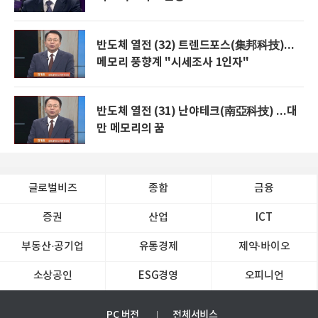
반도체 열전 (32) 트렌드포스(集邦科技)...
메모리 풍향계 "시세조사 1인자"
반도체 열전 (31) 난야테크(南亞科技) ...대
만 메모리의 꿈
글로벌비즈
종합
금융
증권
산업
ICT
부동산·공기업
유통경제
제약∙바이오
소상공인
ESG경영
오피니언
PC 버전
전체서비스