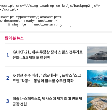
많이 본 뉴스
KAI KF-21, 내부 무장창 장착 스텔스 전투기로
1
진화…5.5세대 도약 선언
K-방산 수주 이상, “인도네시아, 프랑스 '스코
2
르펜' 착공”…동남아 잠수함 수주전 격화
테슬라·스페이스X, 텍사스에 세계 최대 반도체
3
공장 건립