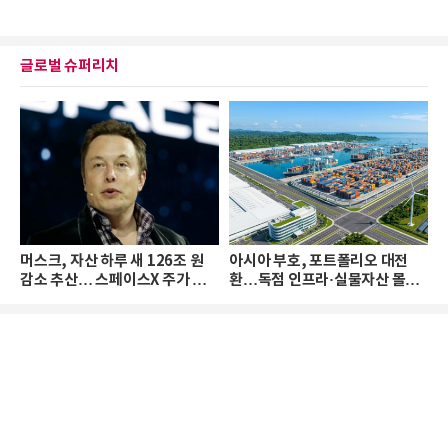
글로벌 슈퍼리치
머스크, 자산 하루 새 126조 원
아시아 부호, 포트폴리오 대전
감소 추산… 스페이스X 주가 하
환…독점 인프라·실물자산 몰린
락 때문
다