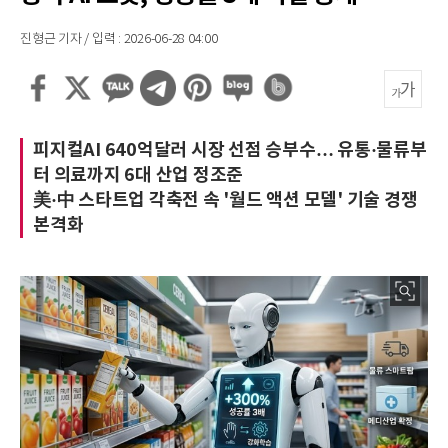
진형근 기자 / 입력 : 2026-06-28 04:00
피지컬AI 640억달러 시장 선점 승부수… 유통·물류부
터 의료까지 6대 산업 정조준
美·中 스타트업 각축전 속 '월드 액션 모델' 기술 경쟁
본격화