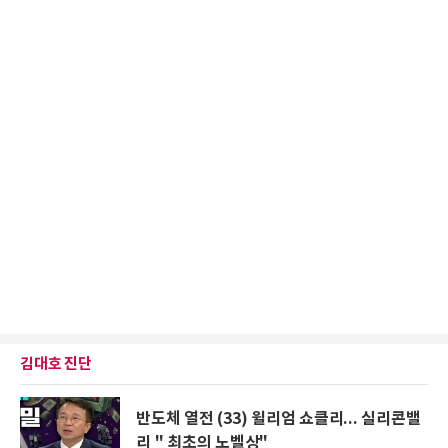
김대호 진단
반도체 열전 (33) 윌리엄 쇼클리... 실리콘밸
리 " 최초의 노벨상"