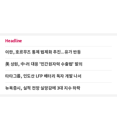
Headline
이란, 호르무즈 통제 법제화 추진...유가 반등
美 상원, 中·러 대응 '민간원자력 수출법' 발의
타타그룹, 인도산 LFP 배터리 독자 개발 나서
뉴욕증시, 실적 전망 실망감에 3대 지수 하락