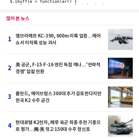
많이 본 뉴스
엠브라에르 KC-390, 600m 이륙 입증…에어
1
쇼서 이착륙 성능 과시
美 공군, F-15·F-16 엔진 독점 깨나…'전략적
2
경쟁' 입찰 전환
폴란드, 에이브럼스 300대 추가 검토한다지만
3
한국 K2 수주 굳건
현대로템 K2전차, 페루 육군 최종 추천 기종으
4
로 평가…獨·美 꺾고 150대 수주 청신호