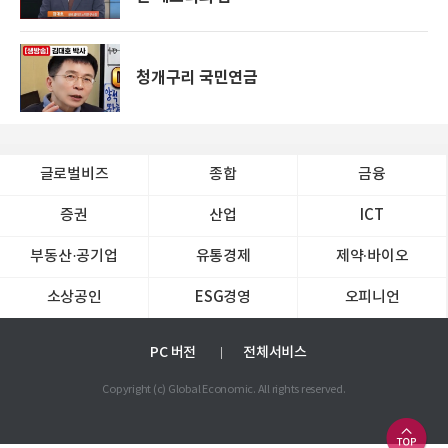
청개구리 국민연금
글로벌비즈
종합
금융
증권
산업
ICT
부동산·공기업
유통경제
제약∙바이오
소상공인
ESG경영
오피니언
PC 버전
전체서비스
Copyright (c) Global Economic. All rights reserved.