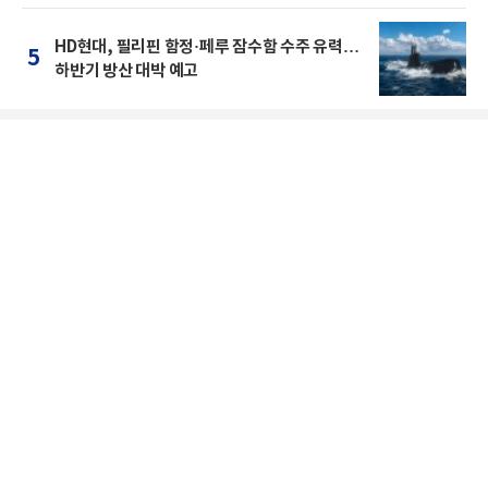
HD현대, 필리핀 함정·페루 잠수함 수주 유력…
5
하반기 방산 대박 예고