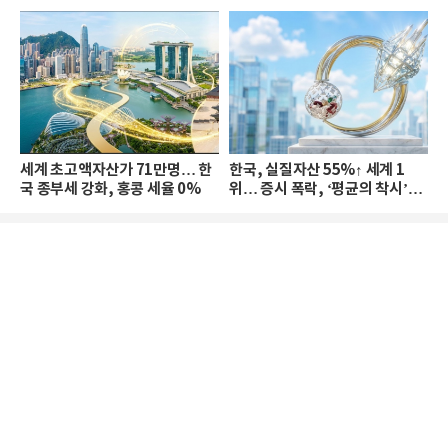
세계 초고액자산가 71만명… 한
한국, 실질자산 55%↑ 세계 1
국 종부세 강화, 홍콩 세율 0%
위… 증시 폭락, ‘평균의 착시’와
부의 유동성 위기