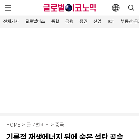
전체기사
글로벌비즈
종합
금융
증권
산업
ICT
부동산·공
HOME
>
글로벌비즈
>
중국
기록적 재생에너지 뒤에 숨은 석탄 공습…