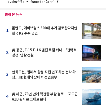
많이 본 뉴스
폴란드, 에이브럼스 300대 추가 검토한다지만
1
한국 K2 수주 굳건
美 공군, F-15·F-16 엔진 독점 깨나…'전략적
2
경쟁' 입찰 전환
한화오션, 칠레서 함정 직접 건조하는 전략 확
3
정…HD현대와 남미서 정면승부
美 해군, 70년 만에 핵전함 부활 검토… 포드급
4
A1B 원자로 그대로 쓴다