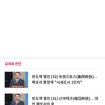
김대호 진단
반도체 열전 (32) 트렌드포스(集邦科技)...
메모리 풍향계 "시세조사 1인자"
반도체 열전 (31) 난야테크(南亞科技) ...대
만 메모리의 꿈