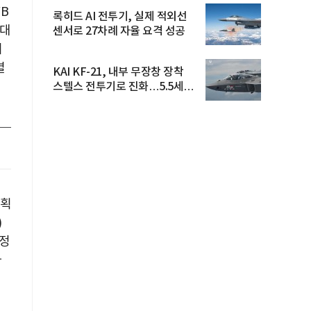
B
록히드 AI 전투기, 실제 적외선
거대
센서로 27차례 자율 요격 성공
최
별
KAI KF-21, 내부 무장창 장착
스텔스 전투기로 진화…5.5세대
도...
계획
)
 정
사