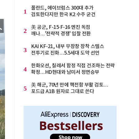
폴란드, 에이브럼스 300대 추가
1
검토한다지만 한국 K2 수주 굳건
美 공군, F-15·F-16 엔진 독점
2
깨나…'전략적 경쟁' 입찰 전환
KAI KF-21, 내부 무장창 장착 스텔스
3
전투기로 진화…5.5세대 도약 선언
한화오션, 칠레서 함정 직접 건조하는 전략
4
확정…HD현대와 남미서 정면승부
美 해군, 70년 만에 핵전함 부활 검토…
5
포드급 A1B 원자로 그대로 쓴다