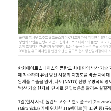
폴란드 북서부 고주프 웰코폴스키 미로니츠카 가에 위치한 116헥타르
평탄화 작업을 진행하고 있다. 한화에어로스페이스와 폴란드 WB 그룹의 합작
20억 즈워티의 건설비가 투입되며, 오는 가을 공장동 건축을 시작해 20
080 정밀 유도 미사일을 연간 수천 발 규모로 현지 양산할 예정이다. 사진
한화에어로스페이스와 폴란드 최대 민영 방산 기술 기
에 착수하며 유럽 방산 시장의 지형도를 바꿀 차세대 
완제품 수출을 넘어, 나토(NATO) 전방 우방국의 
'방산 기술 현지화' 단계로 진입했음을 알리는 실질적
1일(현지 시각) 폴란드 고주프 웰코폴스키(Gorzów W
(Mironicka) 가에 위치한 116헥타르(약 35만 