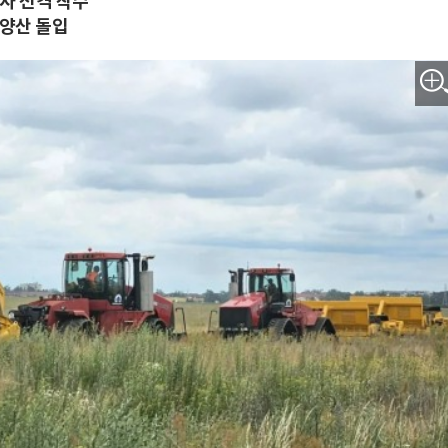
사 전격 착수
 양산 돌입