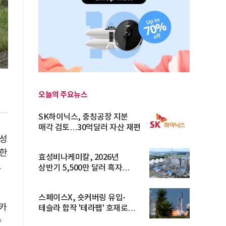
오늘의 주요뉴스
SK하이닉스, 충칭공장 지분
매각 검토…30억달러 자산 재편
조성
순한
효성비나케미칼, 2026년
모
상반기 5,500만 달러 흑자
전환… 4대 체...
스페이스X, 숏커버링 유입-
츠카
테슬라 합작 '테라팹' 호재로
15.83% ...
수