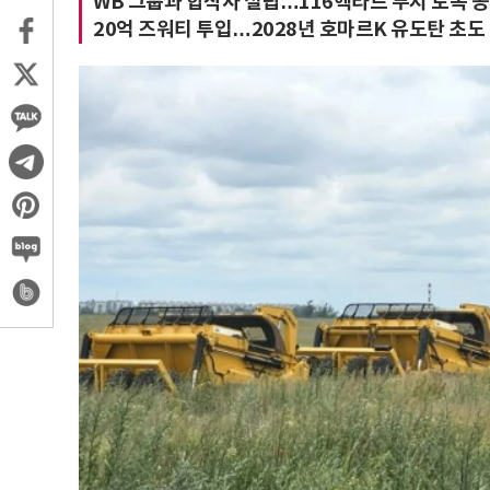
WB 그룹과 합작사 설립…116헥타르 부지 토목 공
20억 즈워티 투입…2028년 호마르K 유도탄 초도