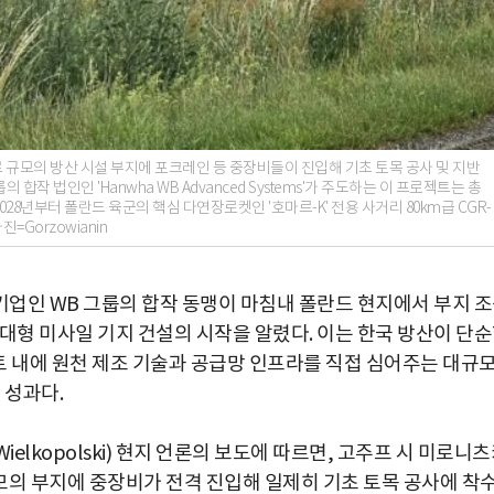
 규모의 방산 시설 부지에 포크레인 등 중장비들이 진입해 기초 토목 공사 및 지반
 법인인 'Hanwha WB Advanced Systems'가 주도하는 이 프로젝트는 총
28년부터 폴란드 육군의 핵심 다연장로켓인 '호마르-K' 전용 사거리 80km급 CGR-
=Gorzowianin
업인 WB 그룹의 합작 동맹이 마침내 폴란드 현지에서 부지 
대형 미사일 기지 건설의 시작을 알렸다. 이는 한국 방산이 단
영토 내에 원천 제조 기술과 공급망 인프라를 직접 심어주는 대규
 성과다.
ielkopolski) 현지 언론의 보도에 따르면, 고주프 시 미로니
평) 규모의 부지에 중장비가 전격 진입해 일제히 기초 토목 공사에 착