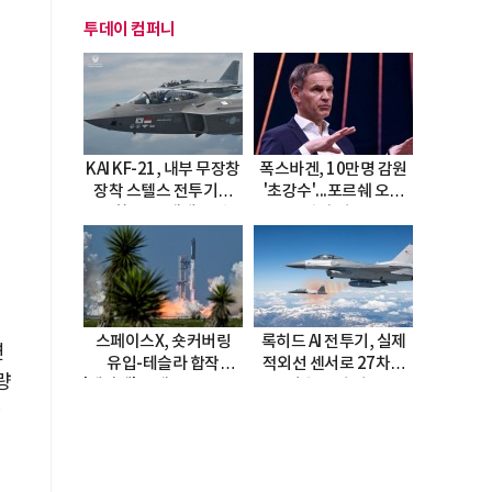
투데이 컴퍼니
KAI KF-21, 내부 무장창
폭스바겐, 10만명 감원
장착 스텔스 전투기로
'초강수'...포르쉐 오너
진화…5.5세대 도약
직접 경고
선언
스페이스X, 숏커버링
록히드 AI 전투기, 실제
연
유입-테슬라 합작
적외선 센서로 27차례
량
'테라팹' 호재로 15.83%
자율 요격 성공
급등