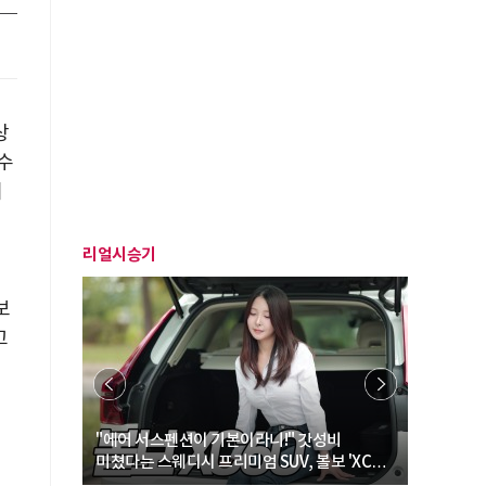
상
수
터
리얼시승기
보
고
… “여성·
"에어 서스펜션이 기본이라니!" 갓성비
"디자인 대
미쳤다는 스웨디시 프리미엄 SUV, 볼보 'XC60
크로스오버
B5 울트라'