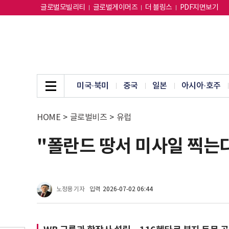
글로벌모빌리티
글로벌게이머즈
더 블링스
PDF지면보기
미국·북미
중국
일본
아시아·호주
HOME
>
글로벌비즈
>
유럽
"폴란드 땅서 미사일 찍는다
노정용 기자
입력
2026-07-02 06:44