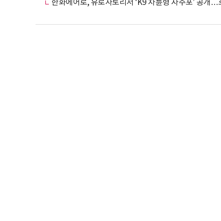
한화에어로, 유로사토리서 ‘K9 차륜형 자주포’ 공개…