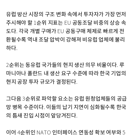
유럽 방산 시장의 구조 변화 속에서 투자자가 가장 먼저
주시해야 할
순위 지표는
공동조달 비중의 상승 속
1
EU
도다
각국 개별 구매가
공동구매 체제로 빠르게 전
.
EU
환될수록 역내 조달 압박이 강해져 비유럽 업체에 불리
하다
.
순위는 동유럽 국가들의 현지 생산 의무 비율이다
루
2
.
마니아나 폴란드 내 생산 요구 수준에 따라 한국 기업의
현지 공장 투자 규모가 결정된다
.
그다음
순위로 파악할 요소는 유럽 원청업체들의 공급
3
망 병목 수준이다
이들의 납기 지연이 심화될수록 한국
.
의 틈새 진입 시점이 앞당겨진다
.
이어
순위인
인터페이스 연동성 확보 여부와
4
NATO
5