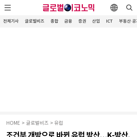
전체기사
글로벌비즈
종합
금융
증권
산업
ICT
부동산·공
HOME
>
글로벌비즈
>
유럽
조건부 개방으로 바뀐 유럽 방산…K-방산,