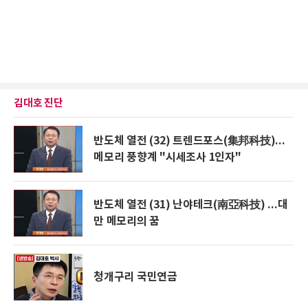
김대호 진단
반도체 열전 (32) 트렌드포스(集邦科技)...
메모리 풍향계 "시세조사 1인자"
반도체 열전 (31) 난야테크(南亞科技) ...대
만 메모리의 꿈
청개구리 국민연금