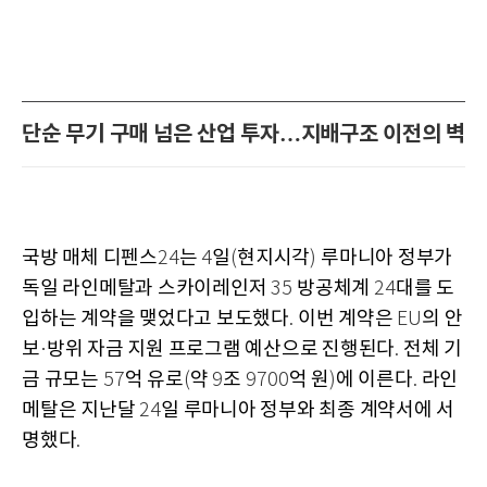
단순 무기 구매 넘은 산업 투자…지배구조 이전의 벽
국방 매체 디펜스
는
일
현지시각
루마니아 정부가
24
4
(
)
독일 라인메탈과 스카이레인저
방공체계
대를 도
35
24
입하는 계약을 맺었다고 보도했다
이번 계약은
의 안
.
EU
보
방위 자금 지원 프로그램 예산으로 진행된다
전체 기
·
.
금 규모는
억 유로
약
조
억 원
에 이른다
라인
57
(
9
9700
)
.
메탈은 지난달
일 루마니아 정부와 최종 계약서에 서
24
명했다
.