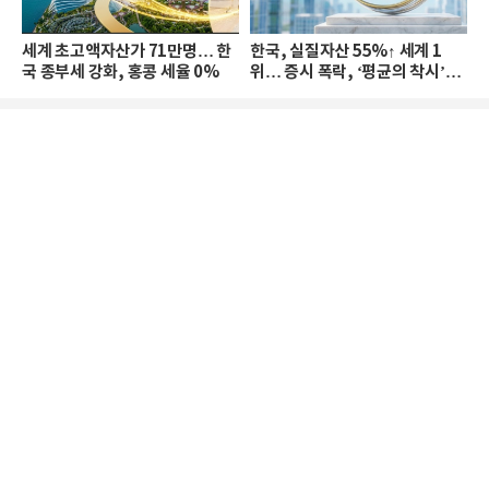
세계 초고액자산가 71만명… 한
한국, 실질자산 55%↑ 세계 1
국 종부세 강화, 홍콩 세율 0%
위… 증시 폭락, ‘평균의 착시’와
부의 유동성 위기