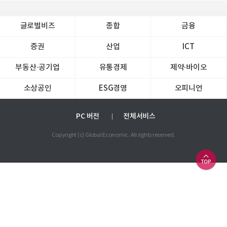
글로벌비즈
종합
금융
증권
산업
ICT
부동산·공기업
유통경제
제약∙바이오
소상공인
ESG경영
오피니언
PC 버전
전체서비스
Copyright (c) Global Economic. All rights reserved.