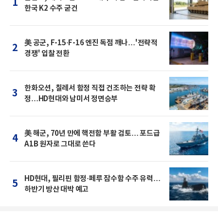
1
한국 K2 수주 굳건
美 공군, F-15·F-16 엔진 독점 깨나…'전략적
2
경쟁' 입찰 전환
한화오션, 칠레서 함정 직접 건조하는 전략 확
3
정…HD현대와 남미서 정면승부
美 해군, 70년 만에 핵전함 부활 검토… 포드급
4
A1B 원자로 그대로 쓴다
HD현대, 필리핀 함정·페루 잠수함 수주 유력…
5
하반기 방산 대박 예고