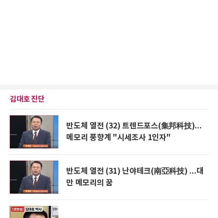
김대호 진단
반도체 열전 (32) 트렌드포스(集邦科技)...
메모리 풍향계 "시세조사 1인자"
반도체 열전 (31) 난야테크(南亞科技) ...대
만 메모리의 꿈