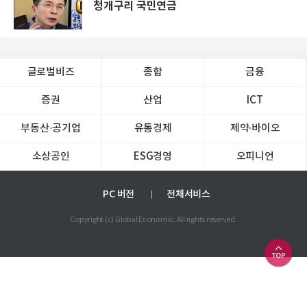
청개구리 국민연금
글로벌비즈
종합
금융
증권
산업
ICT
부동산·공기업
유통경제
제약∙바이오
소상공인
ESG경영
오피니언
PC 버전
전체서비스
Copyright (c) Global Economic. All rights reserved.