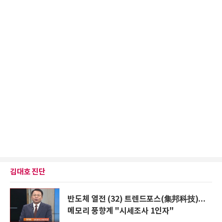
김대호 진단
반도체 열전 (32) 트렌드포스(集邦科技)...
메모리 풍향계 "시세조사 1인자"