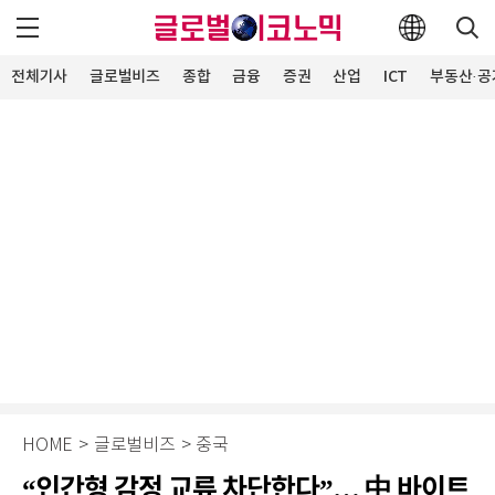
전체기사
글로벌비즈
종합
금융
증권
산업
ICT
부동산·공
HOME
>
글로벌비즈
>
중국
“인간형 감정 교류 차단한다”… 中 바이트