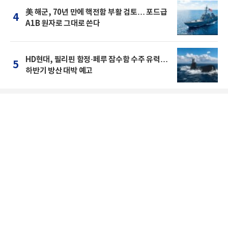
美 해군, 70년 만에 핵전함 부활 검토… 포드급
4
A1B 원자로 그대로 쓴다
HD현대, 필리핀 함정·페루 잠수함 수주 유력…
5
하반기 방산 대박 예고