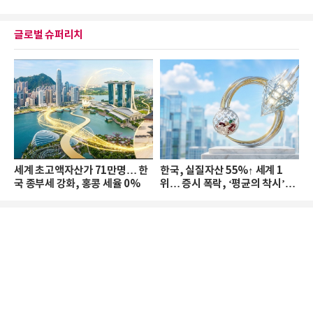
글로벌 슈퍼리치
세계 초고액자산가 71만명… 한
한국, 실질자산 55%↑ 세계 1
국 종부세 강화, 홍콩 세율 0%
위… 증시 폭락, ‘평균의 착시’와
부의 유동성 위기