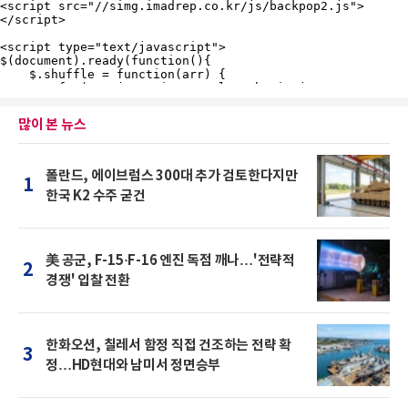
많이 본 뉴스
폴란드, 에이브럼스 300대 추가 검토한다지만
1
한국 K2 수주 굳건
美 공군, F-15·F-16 엔진 독점 깨나…'전략적
2
경쟁' 입찰 전환
한화오션, 칠레서 함정 직접 건조하는 전략 확
3
정…HD현대와 남미서 정면승부