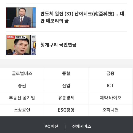
반도체 열전 (31) 난야테크(南亞科技) ...대
만 메모리의 꿈
청개구리 국민연금
글로벌비즈
종합
금융
증권
산업
ICT
부동산·공기업
유통경제
제약∙바이오
소상공인
ESG경영
오피니언
PC 버전
전체서비스