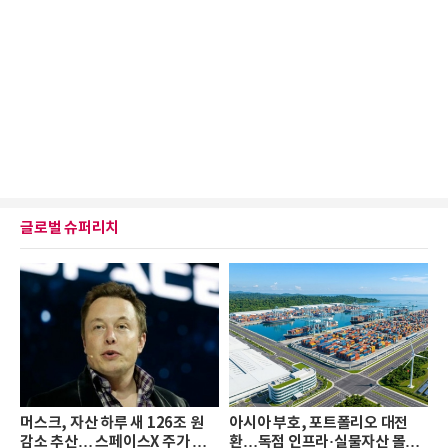
글로벌 슈퍼리치
머스크, 자산 하루 새 126조 원
아시아 부호, 포트폴리오 대전
감소 추산… 스페이스X 주가 하
환…독점 인프라·실물자산 몰린