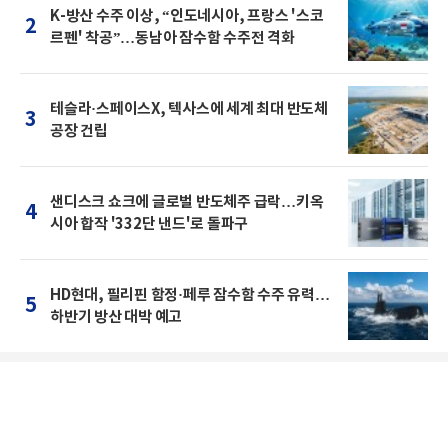
K-방산 수주 이상, “인도네시아, 프랑스 '스코
2
르펜' 착공”…동남아 잠수함 수주전 격화
테슬라·스페이스X, 텍사스에 세계 최대 반도체
3
공장 건립
샌디스크 쇼크에 글로벌 반도체주 급락…키옥
4
시아 합작 '332단 낸드'로 돌파구
HD현대, 필리핀 함정·페루 잠수함 수주 유력…
5
하반기 방산 대박 예고