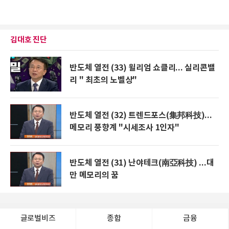
김대호 진단
반도체 열전 (33) 윌리엄 쇼클리... 실리콘밸
리 " 최초의 노벨상"
반도체 열전 (32) 트렌드포스(集邦科技)...
메모리 풍향계 "시세조사 1인자"
반도체 열전 (31) 난야테크(南亞科技) ...대
만 메모리의 꿈
글로벌비즈
종합
금융