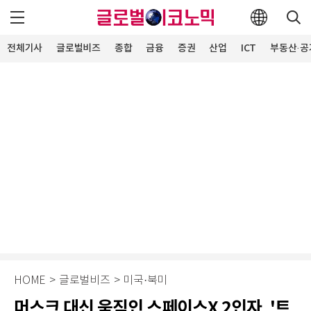
전체기사
글로벌비즈
종합
금융
증권
산업
ICT
부동산·공
HOME
>
글로벌비즈
>
미국·북미
머스크 대신 움직인 스페이스X 2인자, '트