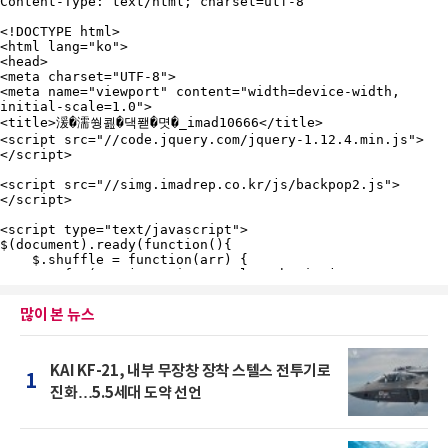
많이 본 뉴스
KAI KF-21, 내부 무장창 장착 스텔스 전투기로
1
진화…5.5세대 도약 선언