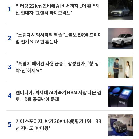
리터당 22km 연비에 AI 비서까지...더 완벽해
1
진 현대차 '그랜저 하이브리드'
"스웨디시 럭셔리의 역습"...볼보 EX90 프리미
2
엄 전기 SUV 판 흔든다
"폭염에 에어컨 사용 급증…삼성전자, '청·정·
3
확·인'하세요”
엔비디아, 차세대 AI가속기 HBM 사양 다운 검
4
토…D램 공급난이 문제
기아 스포티지, 반기 30만대·獨 평가 1위…33
5
년 지나도 '판매왕'