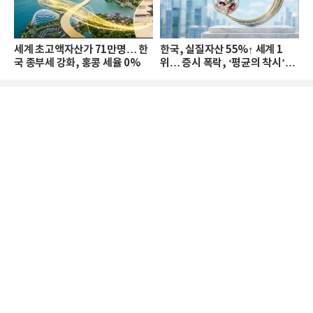
세계 초고액자산가 71만명… 한
한국, 실질자산 55%↑ 세계 1
국 종부세 강화, 홍콩 세율 0%
위… 증시 폭락, ‘평균의 착시’와
부의 유동성 위기