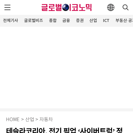
전체기사
글로벌비즈
종합
금융
증권
산업
ICT
부동산·공
HOME
>
산업
>
자동차
테슬라코리아, 전기 픽업 ‘사이버트럭’ 정