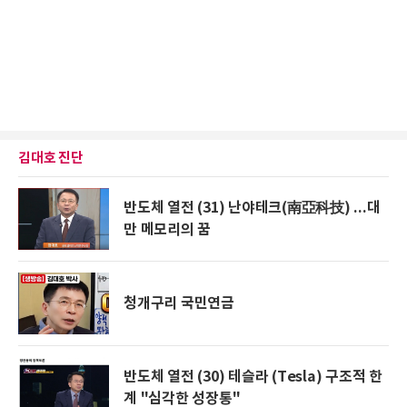
김대호 진단
반도체 열전 (31) 난야테크(南亞科技) ...대
만 메모리의 꿈
청개구리 국민연금
반도체 열전 (30) 테슬라 (Tesla) 구조적 한
계 "심각한 성장통"