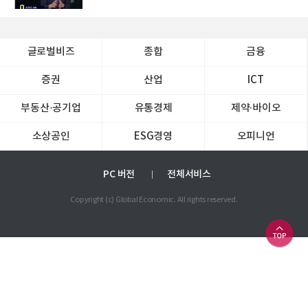
글로벌비즈
종합
금융
증권
산업
ICT
부동산·공기업
유통경제
제약∙바이오
소상공인
ESG경영
오피니언
PC 버전
전체서비스
Copyright (c) Global Economic. All rights reserved.