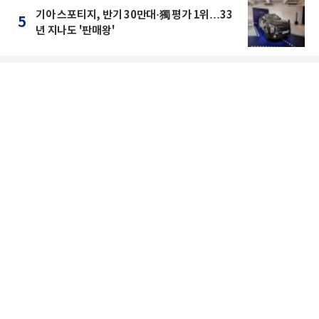
기아 스포티지, 반기 30만대·獨 평가 1위…33
5
년 지나도 '판매왕'