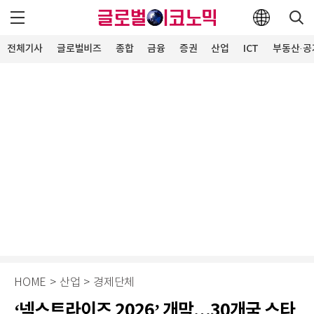
전체기사
글로벌비즈
종합
금융
증권
산업
ICT
부동산·공
HOME
>
산업
>
경제단체
‘넥스트라이즈 2026’ 개막…30개국 스타