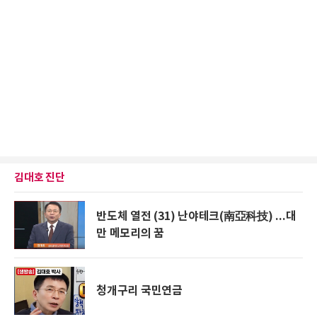
김대호 진단
반도체 열전 (31) 난야테크(南亞科技) ...대
만 메모리의 꿈
청개구리 국민연금