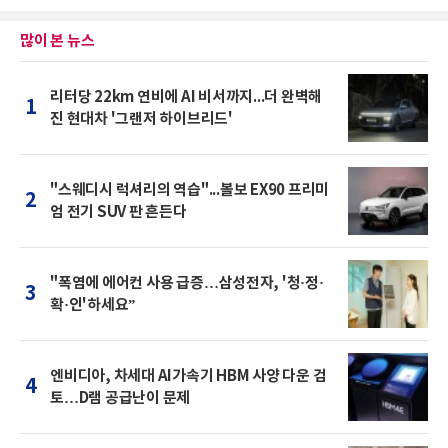
많이 본 뉴스
리터당 22km 연비에 AI 비서까지...더 완벽해
1
진 현대차 '그랜저 하이브리드'
"스웨디시 럭셔리의 역습"...볼보 EX90 프리미
2
엄 전기 SUV 판 흔든다
"폭염에 에어컨 사용 급증…삼성전자, '청·정·
3
확·인'하세요”
엔비디아, 차세대 AI가속기 HBM 사양 다운 검
4
토…D램 공급난이 문제