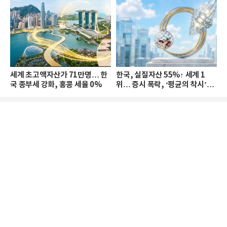
세계 초고액자산가 71만명… 한
한국, 실질자산 55%↑ 세계 1
국 종부세 강화, 홍콩 세율 0%
위… 증시 폭락, ‘평균의 착시’와
부의 유동성 위기