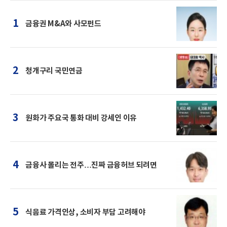
1
금융권 M&A와 사모펀드
2
청개구리 국민연금
3
원화가 주요국 통화 대비 강세인 이유
4
금융사 몰리는 전주…진짜 금융허브 되려면
5
식음료 가격인상, 소비자 부담 고려해야