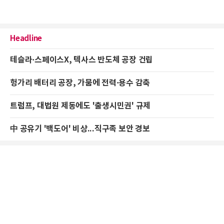
Headline
테슬라·스페이스X, 텍사스 반도체 공장 건립
헝가리 배터리 공장, 가뭄에 전력·용수 감축
트럼프, 대법원 제동에도 '출생시민권' 규제
中 공유기 '백도어' 비상...직구족 보안 경보