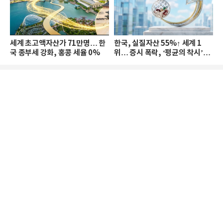
세계 초고액자산가 71만명… 한
한국, 실질자산 55%↑ 세계 1
국 종부세 강화, 홍콩 세율 0%
위… 증시 폭락, ‘평균의 착시’와
부의 유동성 위기