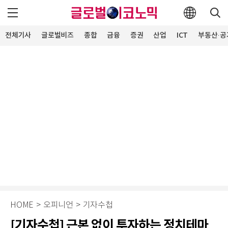
전체기사
글로벌비즈
종합
금융
증권
산업
ICT
부동산·공
HOME
>
오피니언
>
기자수첩
[기자수첩] 근본 없이 투자하는 정치테마