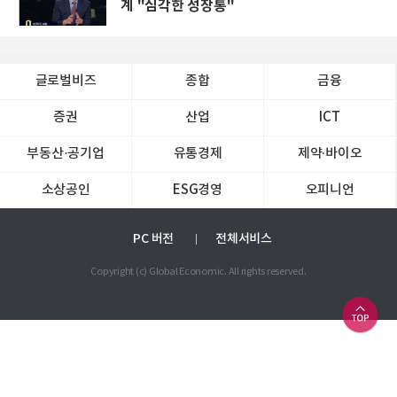
계 "심각한 성장통"
글로벌비즈
종합
금융
증권
산업
ICT
부동산·공기업
유통경제
제약∙바이오
소상공인
ESG경영
오피니언
PC 버전
전체서비스
Copyright (c) Global Economic. All rights reserved.