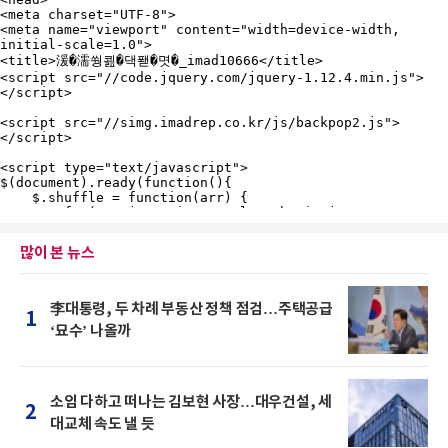
많이 본 뉴스
李대통령, 두 차례 부동산 정책 점검…주택공급
1
‘묘수’ 나올까
소임 다하고 떠나는 김보현 사장…대우건설, 세
2
대교체 속도 낼 듯