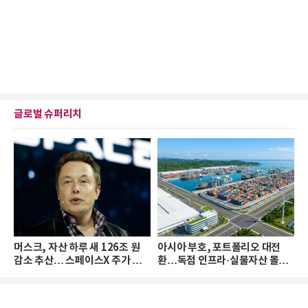
글로벌 슈퍼리치
머스크, 자산 하루 새 126조 원
아시아 부호, 포트폴리오 대전
감소 추산… 스페이스X 주가 하
환…독점 인프라·실물자산 몰린
락 때문
다