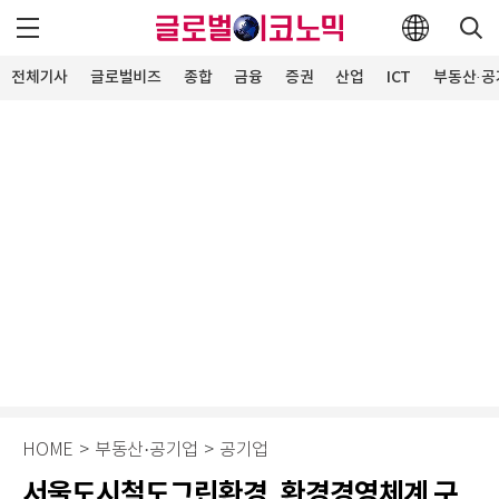
전체기사
글로벌비즈
종합
금융
증권
산업
ICT
부동산·공
HOME
>
부동산·공기업
>
공기업
서울도시철도그린환경, 환경경영체계 구