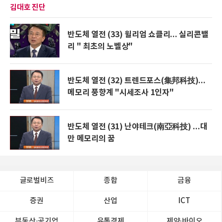
김대호 진단
반도체 열전 (33) 윌리엄 쇼클리... 실리콘밸
리 " 최초의 노벨상"
반도체 열전 (32) 트렌드포스(集邦科技)...
메모리 풍향계 "시세조사 1인자"
반도체 열전 (31) 난야테크(南亞科技) ...대
만 메모리의 꿈
글로벌비즈
종합
금융
증권
산업
ICT
부동산·공기업
유통경제
제약∙바이오