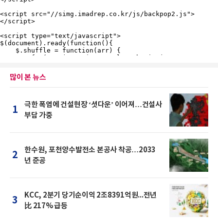
많이 본 뉴스
극한 폭염에 건설현장 ‘셧다운’ 이어져…건설사
1
부담 가중
한수원, 포천양수발전소 본공사 착공…2033
2
년 준공
KCC, 2분기 당기순이익 2조8391억원...전년
3
比 217% 급등