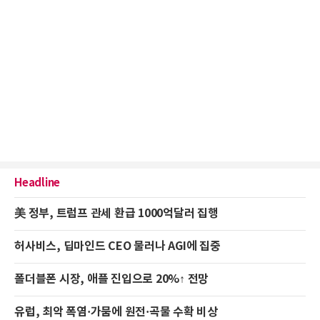
Headline
美 정부, 트럼프 관세 환급 1000억달러 집행
허사비스, 딥마인드 CEO 물러나 AGI에 집중
폴더블폰 시장, 애플 진입으로 20%↑ 전망
유럽, 최악 폭염·가뭄에 원전·곡물 수확 비상