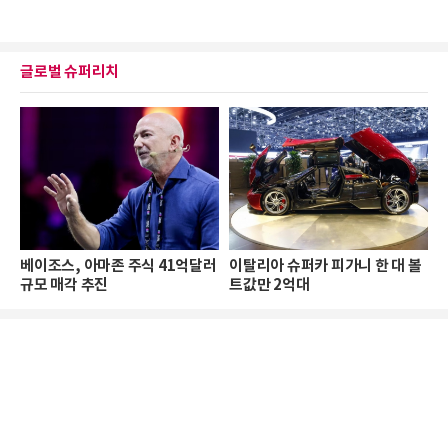
글로벌 슈퍼리치
베이조스, 아마존 주식 41억달러
이탈리아 슈퍼카 피가니 한 대 볼
규모 매각 추진
트값만 2억대