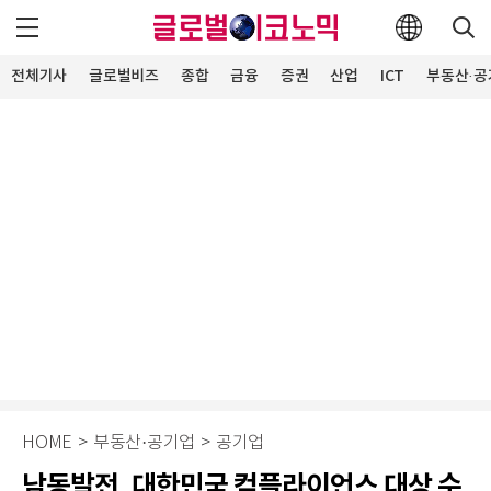
전체기사
글로벌비즈
종합
금융
증권
산업
ICT
부동산·공
HOME
>
부동산·공기업
>
공기업
남동발전, 대한민국 컴플라이언스 대상 수