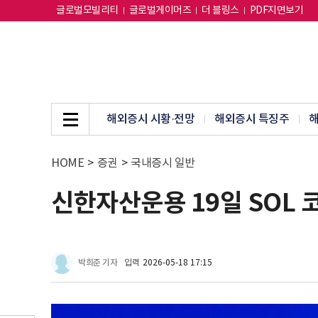
글로벌모빌리티
글로벌게이머즈
더 블링스
PDF지면보기
해외증시 시황·전망
해외증시 특징주
해
HOME
>
증권
>
국내증시 일반
신한자산운용 19일 SOL 
박희준 기자
입력
2026-05-18 17:15