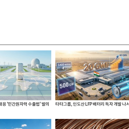
 대응 '민간원자력 수출법' 발의
타타그룹, 인도산 LFP 배터리 독자 개발 나