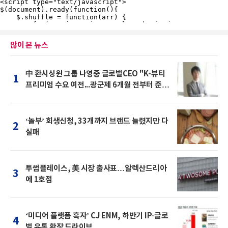
많이 본 뉴스
中 환시싱윈 그룹 나영중 글로벌CEO "K-뷰티
1
프리미엄 수요 여전...광군제 6개월 전부터 준비
를 "
‘놀부’ 회생신청, 33개까지 브랜드 늘렸지만 다
2
실패
투썸플레이스, 美 시장 출사표…알렉산드리아
3
에 1호점
‘미디어 플랫폼 흑자’ CJ ENM, 하반기 IP·글로
4
벌 유통 확장 드라이브