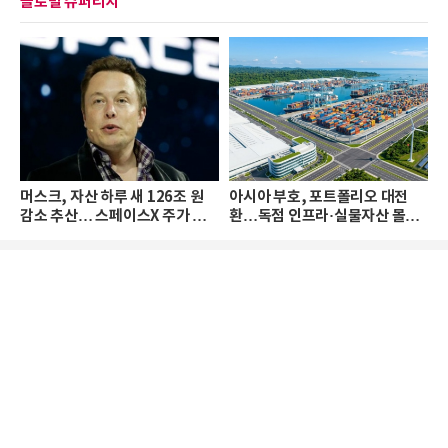
글로벌 슈퍼리치
머스크, 자산 하루 새 126조 원
아시아 부호, 포트폴리오 대전
감소 추산… 스페이스X 주가 하
환…독점 인프라·실물자산 몰린
락 때문
다