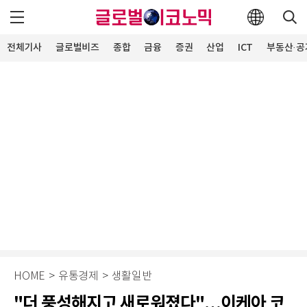
전체기사
글로벌비즈
종합
금융
증권
산업
ICT
부동산·공
HOME
>
유통경제
>
생활일반
"더 풍성해지고 새로워졌다"…이케아 코