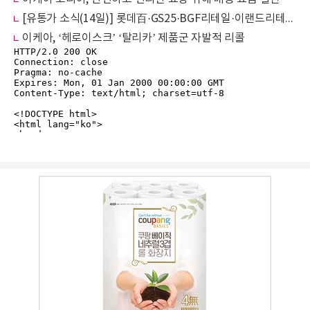
[유통가 소식(14일)] 롯데百·GS25·BGF리테일·이랜드리테일·이케아 코리아
이케아, ‘헤로이스크’ ‘탈리카’ 제품군 자발적 리콜