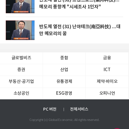
메모리 풍향계 "시세조사 1인자"
반도체 열전 (31) 난야테크(南亞科技) ...대
만 메모리의 꿈
글로벌비즈
종합
금융
증권
산업
ICT
부동산·공기업
유통경제
제약∙바이오
소상공인
ESG경영
오피니언
PC 버전
전체서비스
Copyright (c) Global Economic. All rights reserved.