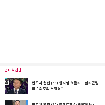
김대호 진단
반도체 열전 (33) 윌리엄 쇼클리... 실리콘밸
리 " 최초의 노벨상"
반도체 열전 (32) 트렌드포스(集邦科技)...