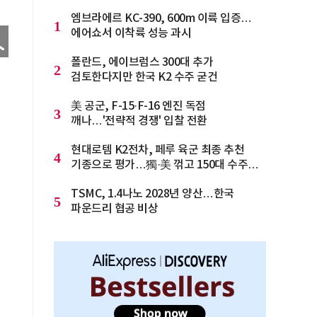
엠브라에르 KC-390, 600m 이륙 입증…
1
에어쇼서 이착륙 성능 과시
폴란드, 에이브럼스 300대 추가
2
검토한다지만 한국 K2 수주 굳건
美 공군, F-15·F-16 엔진 독점
3
깨나…'전략적 경쟁' 입찰 전환
현대로템 K2전차, 페루 육군 최종 추천
4
기종으로 평가…獨·美 꺾고 150대 수주
청신호
TSMC, 1.4나노 2028년 양산…한국
5
파운드리 협공 비상