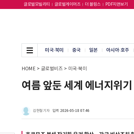
글로벌모빌리티
글로벌게이머즈
더 블링스
PDF지면보기
미국·북미
중국
일본
아시아·호주
HOME
>
글로벌비즈
>
미국·북미
여름 앞둔 세계 에너지위기 
김현철 기자
입력
2026-05-18 07:46