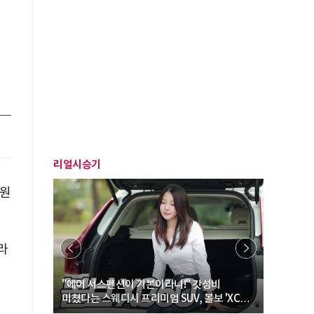
리얼시승기
지원
라
… “여성·
"에어 서스펜션이 기본이라니!" 갓성비
"디자인 대
미쳤다는 스웨디시 프리미엄 SUV, 볼보 'XC60
크로스오버
B5 울트라'