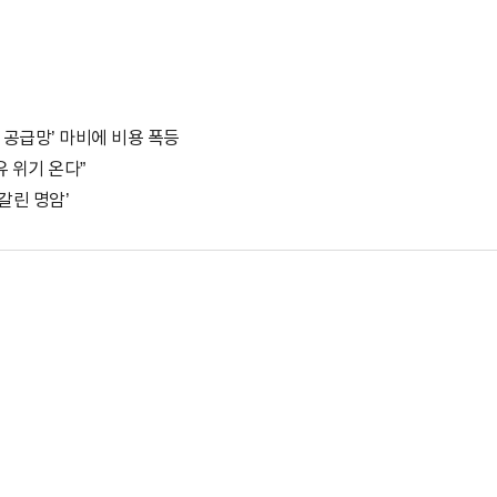
산 공급망’ 마비에 비용 폭등
유 위기 온다”
갈린 명암’