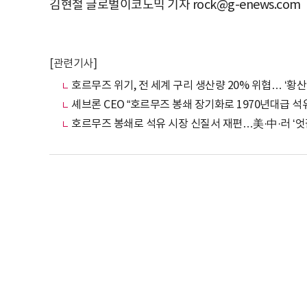
김현철 글로벌이코노믹 기자 rock@g-enews.com
[관련기사]
호르무즈 위기, 전 세계 구리 생산량 20% 위협… ‘황
셰브론 CEO “호르무즈 봉쇄 장기화로 1970년대급 석
호르무즈 봉쇄로 석유 시장 신질서 재편…美·中·러 ‘엇