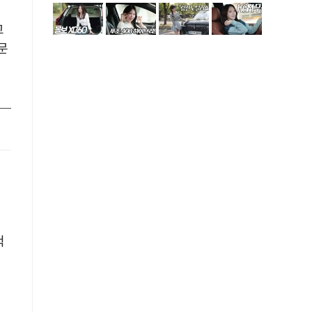
고
문
적