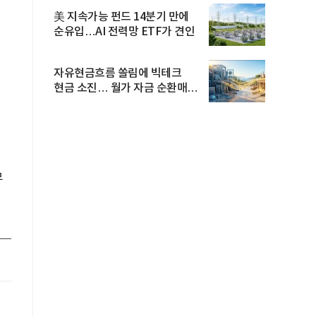
美 지속가능 펀드 14분기 만에
순유입…AI 전력망 ETF가 견인
자유현금흐름 쏠림에 빅테크
현금 소진… 월가 자금 순환매
확산
무