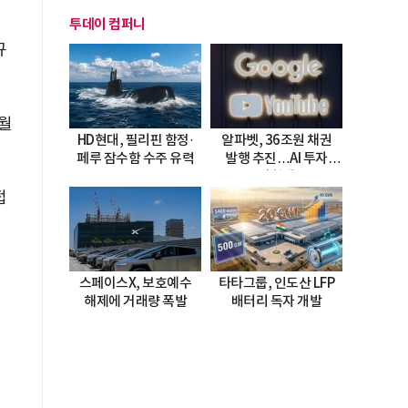
투데이 컴퍼니
규
7월
HD현대, 필리핀 함정·
알파벳, 36조원 채권
페루 잠수함 수주 유력
발행 추진…AI 투자
시험대
접
스페이스X, 보호예수
타타그룹, 인도산 LFP
해제에 거래량 폭발
배터리 독자 개발