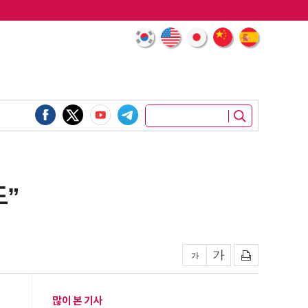
도”
많이 본 기사