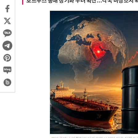
호르무즈 봉쇄 장기화 우려 확산…각국 비상조치 확