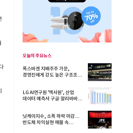
면
월
오늘의 주요뉴스
다
폭스바겐 지배주주 가문,
경영진에게 강도 높은 구조조정
주문
지
LG AI연구원 '엑사원', 산업
데이터 예측서 구글·알리바바
제쳐
닛케이지수, 소폭 하락 마감…
반도체 차익실현 매물 속
TOPIX 선...