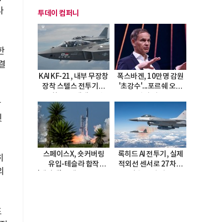
다
투데이 컴퍼니
한
결
KAI KF-21, 내부 무장창
폭스바겐, 10만명 감원
장착 스텔스 전투기로
'초강수'...포르쉐 오너
진화…5.5세대 도약
직접 경고
압
선언
뒷
스페이스X, 숏커버링
록히드 AI 전투기, 실제
히
유입-테슬라 합작
적외선 센서로 27차례
의
'테라팹' 호재로 15.83%
자율 요격 성공
급등
표