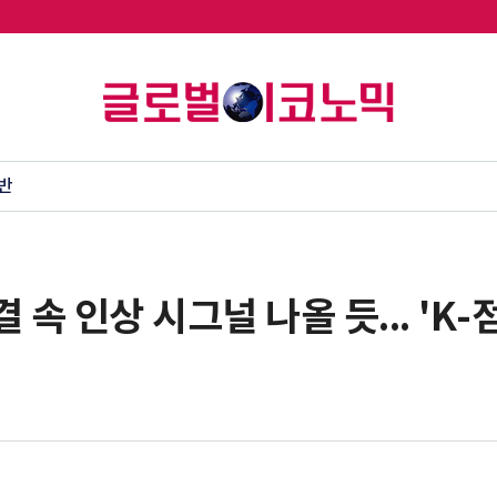
반
 속 인상 시그널 나올 듯... 'K-