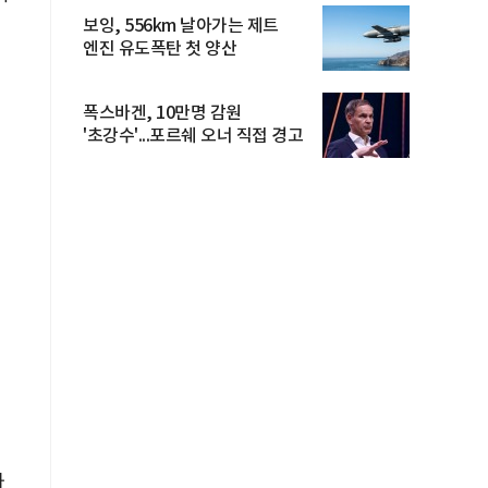
보잉, 556km 날아가는 제트
엔진 유도폭탄 첫 양산
폭스바겐, 10만명 감원
'초강수'...포르쉐 오너 직접 경고
가