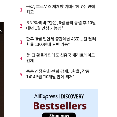
금값, 호르무즈 재개방 기대감에 7주 만에
1
최고
BNP파리바 "한은, 8월 금리 동결 후 10월·
2
내년 1월 인상 가능성"
한투 “8월 법인세 중간예납 46조…원·달러
3
환율 1300원대 후반 가능”
美·日 환율개입에도 신흥국 캐리트레이드
4
건재
중동 긴장 완화·엔화 강세…환율, 장중
5
1414.5원 '10개월 만에 최저'