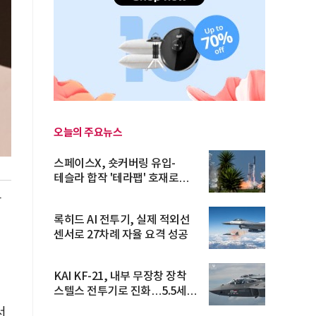
오늘의 주요뉴스
스페이스X, 숏커버링 유입-
테슬라 합작 '테라팹' 호재로
15.83% ...
동
록히드 AI 전투기, 실제 적외선
센서로 27차례 자율 요격 성공
점
KAI KF-21, 내부 무장창 장착
스텔스 전투기로 진화…5.5세대
도...
서