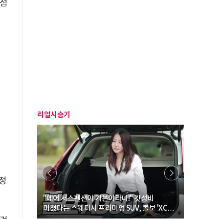
 점
리얼시승기
 정
… “여성·
"에어 서스펜션이 기본이라니!" 갓성비
"디자인 대
미쳤다는 스웨디시 프리미엄 SUV, 볼보 'XC60
크로스오버
B5 울트라'