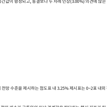
중간값이 형성되고, 동결보다 두 차례 인상(3.00%) 의견에 많은
망 수준을 제시하는 점도표 내 3.25% 제시표는 0~2표 내외
박지수 아나운서가 타본 ‘전설의 무쏘’
초보자도 반할 반전 매력”