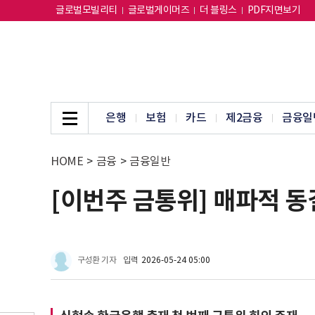
글로벌모빌리티
글로벌게이머즈
더 블링스
PDF지면보기
은행
보험
카드
제2금융
금융일
HOME
>
금융
>
금융일반
[이번주 금통위] 매파적 동결
구성환 기자
입력
2026-05-24 05:00