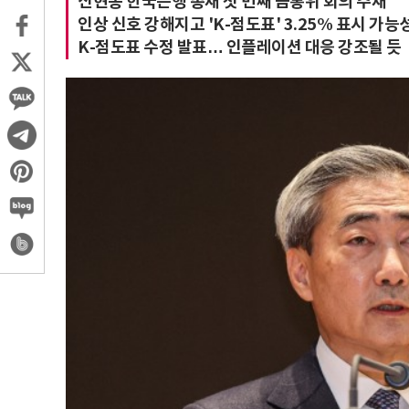
신현송 한국은행 총재 첫 번째 금통위 회의 주재
인상 신호 강해지고 'K-점도표' 3.25% 표시 가능
K-점도표 수정 발표… 인플레이션 대응 강조될 듯