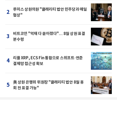
루미스 상원의원 "클래리티 법안 민주당과 매일
2
협상"
비트코인 "악재 다 쏟아졌다"… 8월 상원 표결
3
분수령
리플 XRP, ECS Fin 통합으로 스위프트·연준
4
결제망 접근성 확보
美 상원 은행위 위원장 "클래리티 법안 8월 휴
5
회 전 표결 가능"