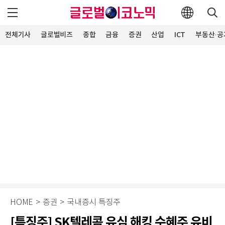
전체기사
글로벌비즈
종합
금융
증권
산업
ICT
부동산·공
HOME
>
증권
>
국내증시 특징주
[특징주] SK텔레콤 유심 해킹 수혜주 유비