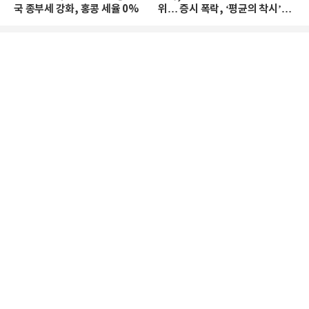
국 종부세 강화, 홍콩 세율 0%
위… 증시 폭락, ‘평균의 착시’와
부의 유동성 위기