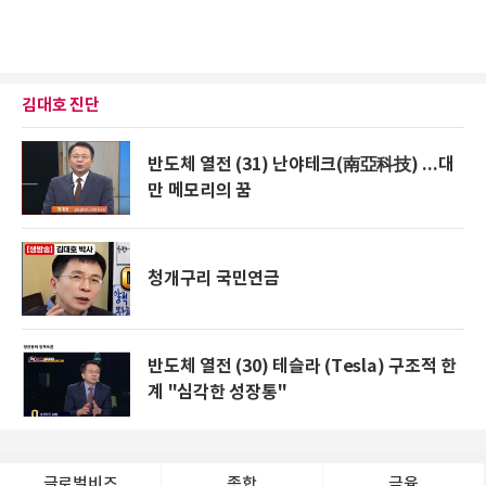
김대호 진단
반도체 열전 (31) 난야테크(南亞科技) ...대
만 메모리의 꿈
청개구리 국민연금
반도체 열전 (30) 테슬라 (Tesla) 구조적 한
계 "심각한 성장통"
글로벌비즈
종합
금융