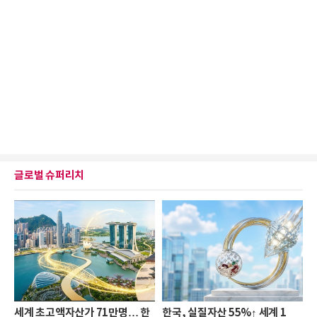
글로벌 슈퍼리치
세계 초고액자산가 71만명… 한
한국, 실질자산 55%↑ 세계 1