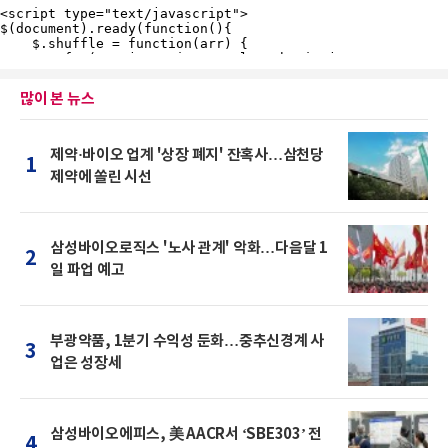
많이 본 뉴스
제약·바이오 업계 '상장 폐지' 잔혹사…삼천당
1
제약에 쏠린 시선
삼성바이오로직스 '노사 관계' 악화…다음달 1
2
일 파업 예고
부광약품, 1분기 수익성 둔화…중추신경계 사
3
업은 성장세
삼성바이오에피스, 美 AACR서 ‘SBE303’ 전
4