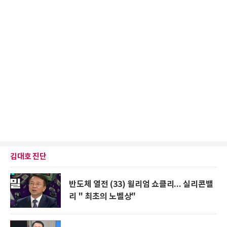
김대호 진단
반도체 열전 (33) 윌리엄 쇼클리... 실리콘밸
리 " 최초의 노벨상"