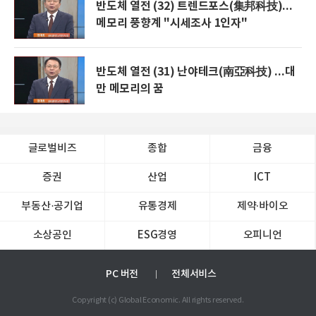
반도체 열전 (32) 트렌드포스(集邦科技)...
메모리 풍향계 "시세조사 1인자"
반도체 열전 (31) 난야테크(南亞科技) ...대
만 메모리의 꿈
글로벌비즈
종합
금융
증권
산업
ICT
부동산·공기업
유통경제
제약∙바이오
소상공인
ESG경영
오피니언
PC 버전
전체서비스
Copyright (c) Global Economic. All rights reserved.