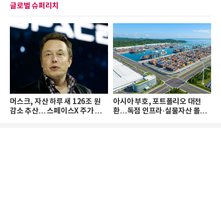
글로벌 슈퍼리치
머스크, 자산 하루 새 126조 원
아시아 부호, 포트폴리오 대전
감소 추산… 스페이스X 주가 하
환…독점 인프라·실물자산 몰린
락 때문
다