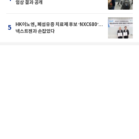
임상 결과 공개
HK이노엔, 폐섬유증 치료제 후보 ‘NXC680’…
5
넥스트젠과 손잡았다