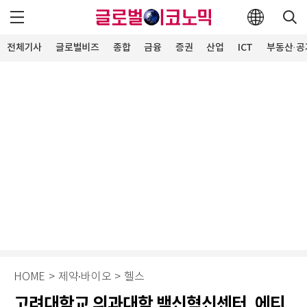
전체기사
글로벌비즈
종합
금융
증권
산업
ICT
부동산·공
HOME
>
제약∙바이오
>
헬스
고려대학교 의과대학 백신혁신센터, 에티