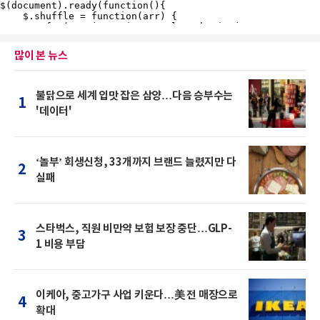
많이 본 뉴스
불닭으로 세계 입맛 잡은 삼양…다음 승부수는
1
'데이터'
‘놀부’ 회생신청, 33개까지 브랜드 늘렸지만 다
2
실패
스타벅스, 직원 비만약 보험 보장 중단…GLP-
3
1 비용 부담
이케아, 중고가구 사업 키운다…美 전 매장으로
4
확대