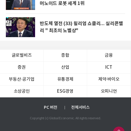
머노이드 로봇 세계 1위
반도체 열전 (33) 윌리엄 쇼클리... 실리콘밸
리 " 최초의 노벨상"
글로벌비즈
종합
금융
증권
산업
ICT
부동산·공기업
유통경제
제약∙바이오
소상공인
ESG경영
오피니언
PC 버전
전체서비스
Copyright (c) Global Economic. All rights reserved.