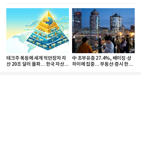
테크주 폭등에 세계 억만장자 자
中 초부유층 27.4%, 베이징·상
산 20조 달러 돌파… 한국 자산
하이에 집중… 부동산·증시 한파
격차 확대
로 자산은 소폭 감소