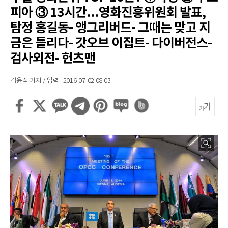
피아 ③ 13시간...영화진흥위원회 발표,
탐정 홍길동- 앵그리버드- 그때는 맞고 지
금은 틀리다- 갓오브 이집트- 다이버전스-
검사외전- 헌츠맨
김윤식 기자 / 입력 : 2016-07-02 08:03