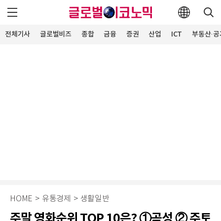
전체기사
글로벌비즈
종합
금융
증권
산업
ICT
부동산·공
HOME
>
유통경제
>
생활일반
주말 영화순위 TOP 10은? ①곡성 ② 주토