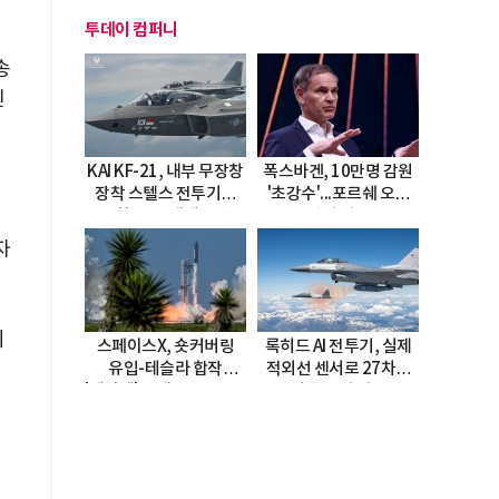
투데이 컴퍼니
송
인
KAI KF-21, 내부 무장창
폭스바겐, 10만명 감원
장착 스텔스 전투기로
'초강수'...포르쉐 오너
진화…5.5세대 도약
직접 경고
선언
자
시
스페이스X, 숏커버링
록히드 AI 전투기, 실제
유입-테슬라 합작
적외선 센서로 27차례
'테라팹' 호재로 15.83%
자율 요격 성공
급등