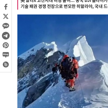
美 알타X 고산지대 비행 불허… 중국 DJI 플라
기술 패권 경쟁 전장으로 변모한 히말라야, 국내 