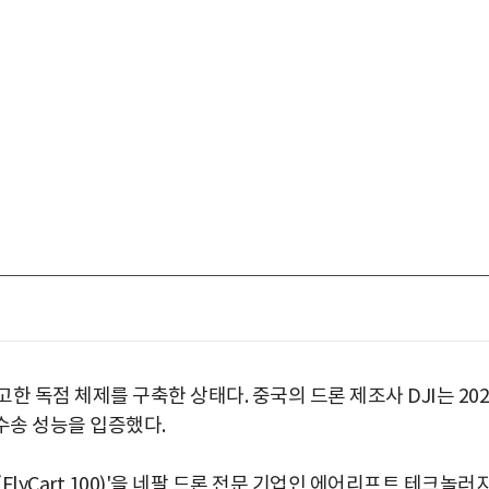
 독점 체제를 구축한 상태다. 중국의 드론 제조사 DJI는 202
산 수송 성능을 입증했다.
박지수 아나운서가 타본 ‘전설의 무쏘’
초보자도 반할 반전 매력”
FlyCart 100)'을 네팔 드론 전문 기업인 에어리프트 테크놀러