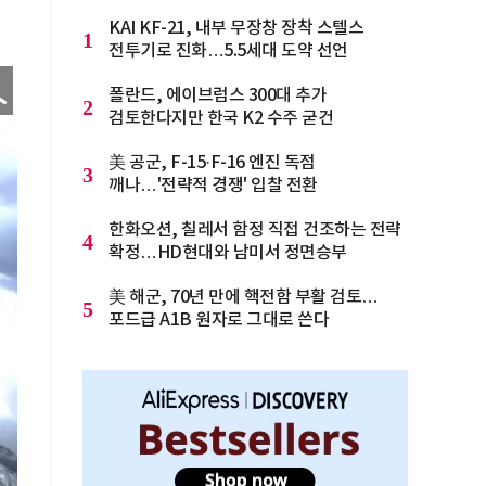
KAI KF-21, 내부 무장창 장착 스텔스
1
전투기로 진화…5.5세대 도약 선언
폴란드, 에이브럼스 300대 추가
2
검토한다지만 한국 K2 수주 굳건
美 공군, F-15·F-16 엔진 독점
3
깨나…'전략적 경쟁' 입찰 전환
한화오션, 칠레서 함정 직접 건조하는 전략
4
확정…HD현대와 남미서 정면승부
美 해군, 70년 만에 핵전함 부활 검토…
5
포드급 A1B 원자로 그대로 쓴다