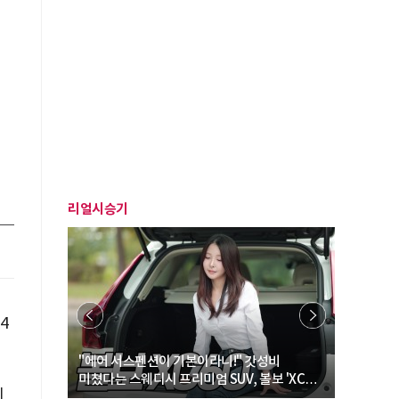
리얼시승기
4
… “여성·
"에어 서스펜션이 기본이라니!" 갓성비
"디자인 대
미쳤다는 스웨디시 프리미엄 SUV, 볼보 'XC60
크로스오버
지
B5 울트라'