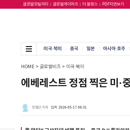
글로벌모빌리티
글로벌게이머즈
더 블링스
PDF지면보기
미국·북미
중국
일본
아시아·호주
HOME
>
글로벌비즈
>
미국·북미
에베레스트 정점 찍은 미·중
진형근 기자
입력
2026-05-17 06:31