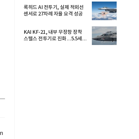
록히드 AI 전투기, 실제 적외선
센서로 27차례 자율 요격 성공
KAI KF-21, 내부 무장창 장착
스텔스 전투기로 진화…5.5세대
도...
n