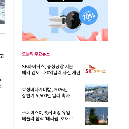
오늘의 주요뉴스
최고
SK하이닉스, 충칭공장 지분
매각 검토…30억달러 자산 재편
고
조
효성비나케미칼, 2026년
상반기 5,500만 달러 흑자
전환… 4대 체...
스페이스X, 숏커버링 유입-
테슬라 합작 '테라팹' 호재로
15.83% ...