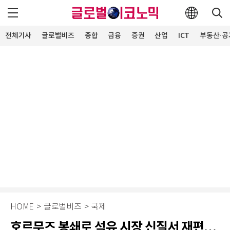
전체기사
글로벌비즈
종합
금융
증권
산업
ICT
부동산·공
HOME
>
글로벌비즈
>
국제
호르무즈 봉쇄로 석유 시장 신질서 재편…