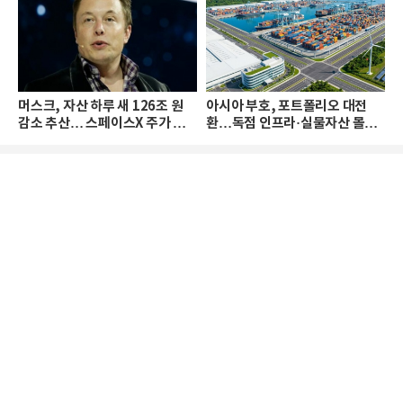
머스크, 자산 하루 새 126조 원
아시아 부호, 포트폴리오 대전
감소 추산… 스페이스X 주가 하
환…독점 인프라·실물자산 몰린
락 때문
다