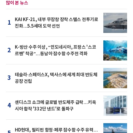
많이 본 뉴스
KAI KF-21, 내부 무장창 장착 스텔스 전투기로
1
진화…5.5세대 도약 선언
K-방산 수주 이상, “인도네시아, 프랑스 '스코
2
르펜' 착공”…동남아 잠수함 수주전 격화
테슬라·스페이스X, 텍사스에 세계 최대 반도체
3
공장 건립
샌디스크 쇼크에 글로벌 반도체주 급락…키옥
4
시아 합작 '332단 낸드'로 돌파구
HD현대, 필리핀 함정·페루 잠수함 수주 유력…