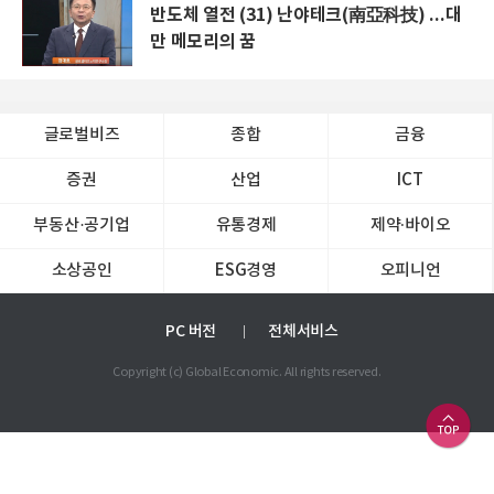
반도체 열전 (31) 난야테크(南亞科技) ...대
만 메모리의 꿈
글로벌비즈
종합
금융
증권
산업
ICT
부동산·공기업
유통경제
제약∙바이오
소상공인
ESG경영
오피니언
PC 버전
전체서비스
Copyright (c) Global Economic. All rights reserved.