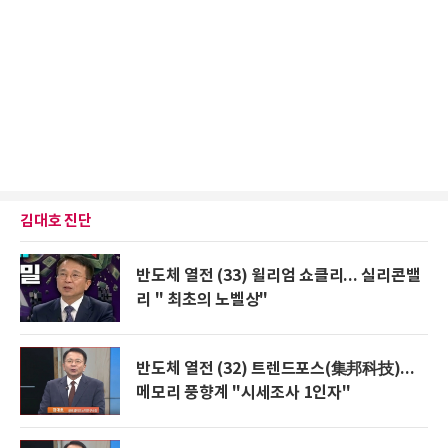
김대호 진단
반도체 열전 (33) 윌리엄 쇼클리... 실리콘밸
리 " 최초의 노벨상"
반도체 열전 (32) 트렌드포스(集邦科技)...
메모리 풍향계 "시세조사 1인자"