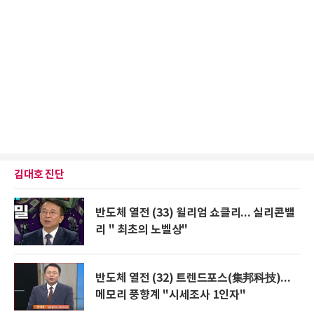
김대호 진단
반도체 열전 (33) 윌리엄 쇼클리... 실리콘밸
리 " 최초의 노벨상"
반도체 열전 (32) 트렌드포스(集邦科技)...
메모리 풍향계 "시세조사 1인자"