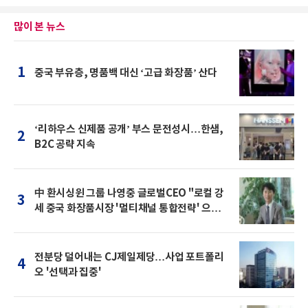
많이 본 뉴스
1
중국 부유층, 명품백 대신 ‘고급 화장품’ 산다
‘리하우스 신제품 공개’ 부스 문전성시…한샘,
2
B2C 공략 지속
中 환시싱윈 그룹 나영중 글로벌CEO "로컬 강
3
세 중국 화장품시장 '멀티채널 통합전략' 으로
돌파를"
전분당 덜어내는 CJ제일제당…사업 포트폴리
4
오 '선택과 집중'