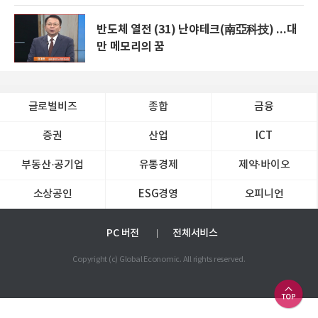
반도체 열전 (31) 난야테크(南亞科技) ...대
만 메모리의 꿈
글로벌비즈
종합
금융
증권
산업
ICT
부동산·공기업
유통경제
제약∙바이오
소상공인
ESG경영
오피니언
PC 버전
전체서비스
Copyright (c) Global Economic. All rights reserved.