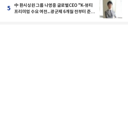
中 환시싱윈 그룹 나영중 글로벌CEO "K-뷰티
5
프리미엄 수요 여전...광군제 6개월 전부터 준비
를 "