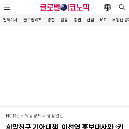
전체기사
글로벌비즈
종합
금융
증권
산업
ICT
부동산·공
HOME
>
유통경제
>
생활일반
희망친구 기아대책, 이선영 홍보대사와 ‘키