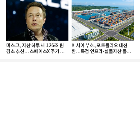
머스크, 자산 하루 새 126조 원
아시아 부호, 포트폴리오 대전
감소 추산… 스페이스X 주가 하
환…독점 인프라·실물자산 몰린
락 때문
다