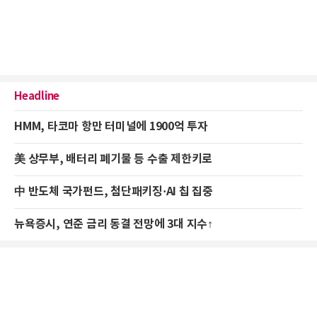
Headline
HMM, 타코마 항만 터미널에 1900억 투자
美 상무부, 배터리 폐기물 등 수출 제한키로
中 반도체 국가펀드, 첨단패키징·AI 칩 집중
뉴욕증시, 연준 금리 동결 전망에 3대 지수↑