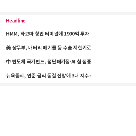
Headline
HMM, 타코마 항만 터미널에 1900억 투자
美 상무부, 배터리 폐기물 등 수출 제한키로
中 반도체 국가펀드, 첨단패키징·AI 칩 집중
뉴욕증시, 연준 금리 동결 전망에 3대 지수↑