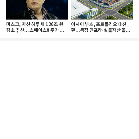
머스크, 자산 하루 새 126조 원
아시아 부호, 포트폴리오 대전
감소 추산… 스페이스X 주가 하
환…독점 인프라·실물자산 몰린
락 때문
다