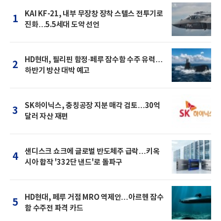
KAI KF-21, 내부 무장창 장착 스텔스 전투기로
1
진화…5.5세대 도약 선언
HD현대, 필리핀 함정·페루 잠수함 수주 유력…
2
하반기 방산 대박 예고
SK하이닉스, 충칭공장 지분 매각 검토…30억
3
달러 자산 재편
샌디스크 쇼크에 글로벌 반도체주 급락…키옥
4
시아 합작 '332단 낸드'로 돌파구
HD현대, 페루 거점 MRO 역제안…아르헨 잠수
5
함 수주전 파격 카드