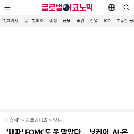
전체기사
글로벌비즈
종합
금융
증권
산업
ICT
부동산·공
HOME
>
글로벌비즈
>
일본
'매파' FOMC도 못 막았다… 닛케이, AI·은