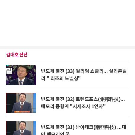
김대호 진단
반도체 열전 (33) 윌리엄 쇼클리... 실리콘밸
리 " 최초의 노벨상"
반도체 열전 (32) 트렌드포스(集邦科技)...
메모리 풍향계 "시세조사 1인자"
반도체 열전 (31) 난야테크(南亞科技) ...대
만 메모리의 꿈