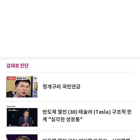
김대호 진단
청개구리 국민연금
반도체 열전 (30) 테슬라 (Tesla) 구조적 한
계 "심각한 성장통"