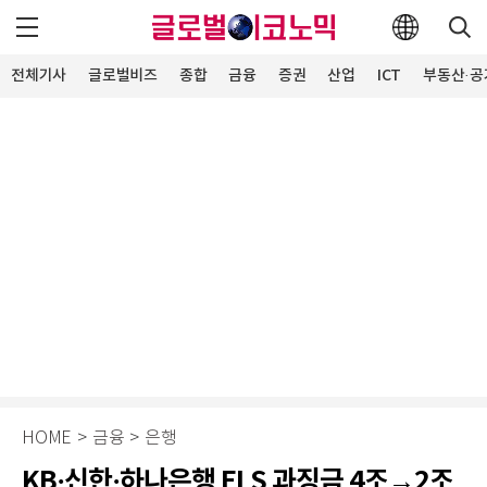
전체기사
글로벌비즈
종합
금융
증권
산업
ICT
부동산·공
HOME
>
금융
>
은행
KB·신한·하나은행 ELS 과징금 4조→2조