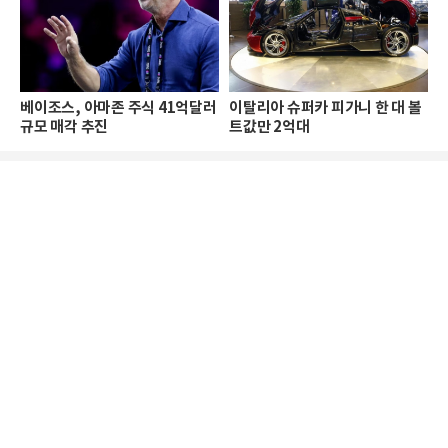
베이조스, 아마존 주식 41억달러
이탈리아 슈퍼카 피가니 한 대 볼
규모 매각 추진
트값만 2억대