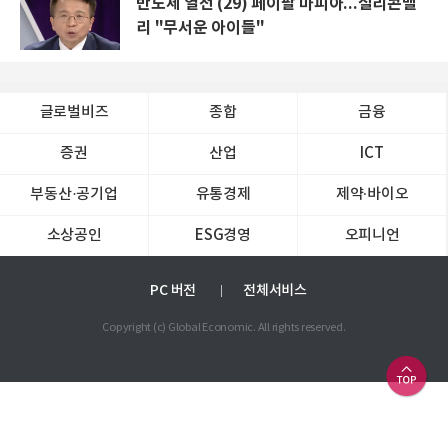
반도체 열전 (29) 페이팔 마피아...실리콘밸
리 "무서운 아이들"
글로벌비즈
종합
금융
증권
산업
ICT
부동산·공기업
유통경제
제약∙바이오
소상공인
ESG경영
오피니언
PC 버전
전체서비스
Copyright (c) Global Economic. All rights reserved.