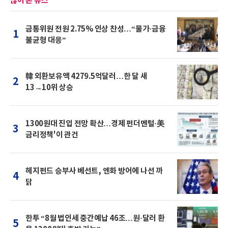
많이 본 뉴스
금통위원 전원 2.75% 인상 찬성…“물가·금융
1
불균형 대응”
韓 외환보유액 4279.5억달러…한 달 새
2
13→10위 상승
1300원대 진입 전망 확산…경제 펀더멘털·美
3
금리정책'이 관건
헤지펀드 승부사 베선트, 엔화 방어에 나선 까
4
닭
한투 “8월 법인세 중간예납 46조…원·달러 환
5