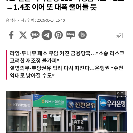
→1.4조 이어 또 대폭 줄어들 듯
홍석경 기자 / 입력 : 2026-05-14 15:40
라임·두나무 패소 부담 커진 금융당국…“소송 리스크
고려한 재조정 불가피”
설명의무·부당권유 법리 다시 따진다…은행권 “수천
억대로 낮아질 수도”