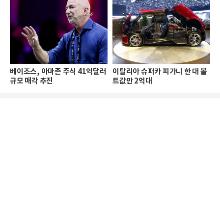
베이조스, 아마존 주식 41억달러
이탈리아 슈퍼카 피가니 한 대 볼
규모 매각 추진
트값만 2억대