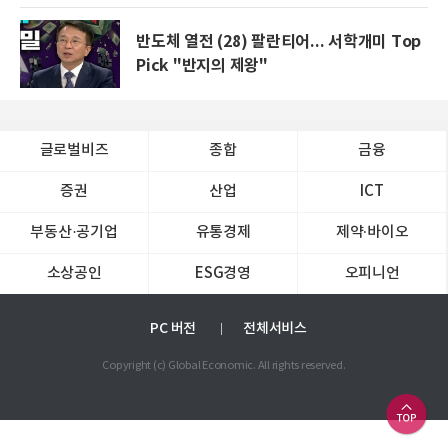
반도체 열전 (28) 팔란티어... 서학개미 Top
Pick "반지의 제왕"
글로벌비즈
종합
금융
증권
산업
ICT
부동산·공기업
유통경제
제약∙바이오
소상공인
ESG경영
오피니언
PC 버전
전체서비스
Copyright (c) Global Economic. All rights reserved.