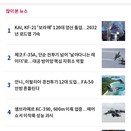
많이 본 뉴스
KAI, KF-21 '보라매' 120대 양산 돌입…2032
1
년 로드맵 가속
체코 F-35A, 단순 전투기 넘어 '날아다니는 레
2
이더'로…대공 방어망 핵심 지휘소 역할
인니, 이탈리아 경전투기 12대 도입…FA-50
3
안방 흔들린다
엠브라에르 KC-390, 600m 이륙 입증…에어
4
쇼서 이착륙 성능 과시