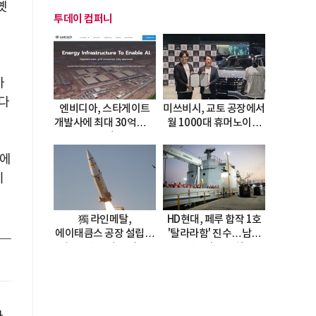
옛
투데이 컴퍼니
게
가
다
엔비디아, 스타게이트
미쓰비시, 교토 공장에서
개발사에 최대 30억달러
월 1000대 휴머노이드
투자
양산
인에
이
獨 라인메탈,
HD현대, 페루 합작 1호
에이태큼스 공장 설립…
'탈라라함' 진수…남미
美 탄약고 기갈 해소
방산거점 결실
한계