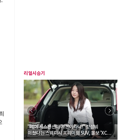
.
리얼시승기
정
 최
으
… “여성·
"에어 서스펜션이 기본이라니!" 갓성비
"디자인 대
미쳤다는 스웨디시 프리미엄 SUV, 볼보 'XC60
크로스오버
B5 울트라'