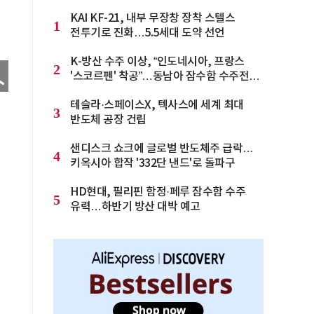
KAI KF-21, 내부 무장창 장착 스텔스
1
전투기로 진화…5.5세대 도약 선언
K-방산 수주 이상, “인도네시아, 프랑스
2
'스코르펜' 착공”…동남아 잠수함 수주전
격화
테슬라·스페이스X, 텍사스에 세계 최대
3
반도체 공장 건립
샌디스크 쇼크에 글로벌 반도체주 급락…
4
키옥시아 합작 '332단 낸드'로 돌파구
HD현대, 필리핀 함정·페루 잠수함 수주
5
유력…하반기 방산 대박 예고