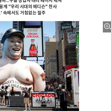
돌파...구글 창업자 래리 페이지 제쳐
금융계 "우리 시대의 에디슨" 찬사
크' 속에서도 거침없는 질주