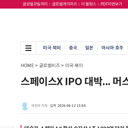
글로벌모빌리티
글로벌게이머즈
더 블링스
PDF지면보기
미국·북미
중국
일본
아시아·호주
HOME
>
글로벌비즈
>
미국·북미
스페이스X IPO 대박... 
이인수 기자
입력
2026-06-12 15:04