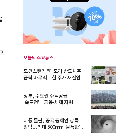
을
고
오늘의 주요뉴스
모건스탠리 "메모리 반도체주
급락 마무리…현 주가 재진입
기회...
정부, 수도권 주택공급
'속도전'…금융·세제 지원
총동원
분
일
태풍 돌핀, 중국 동해안 상륙
임박…최대 500mm '물폭탄'
예고