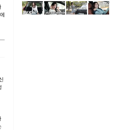
와
술에
어
신
성
미
자
는