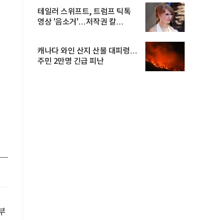
테일러 스위프트, 트럼프 틱톡
영상 '음소거'…저작권 칼
빼들었...
캐나다 와인 산지 산불 대피령…
주민 2만명 긴급 피난
부