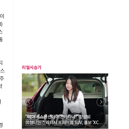
 이
)
스
통
지
리얼시승기
시스
 주
막
.
벌
… “여성·
"에어 서스펜션이 기본이라니!" 갓성비
"디자인 대
미쳤다는 스웨디시 프리미엄 SUV, 볼보 'XC60
크로스오버
경
B5 울트라'