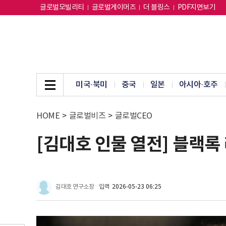
글로벌모빌리티
글로벌게이머즈
더 블링스
PDF지면보기
미국·북미
중국
일본
아시아·호주
HOME
>
글로벌비즈
>
글로벌CEO
[김대호 인물 열전] 블랙록
김대호 연구소장
입력
2026-05-23 06:25