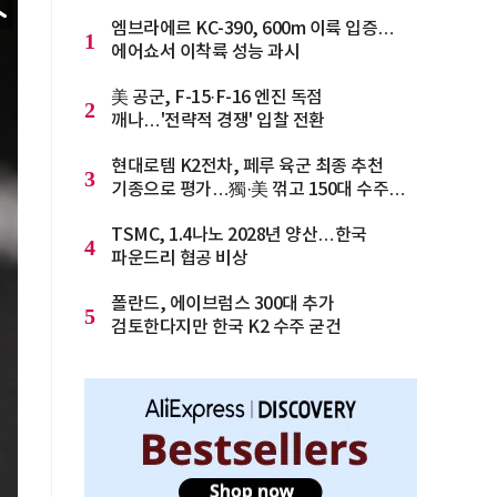
엠브라에르 KC-390, 600m 이륙 입증…
1
에어쇼서 이착륙 성능 과시
美 공군, F-15·F-16 엔진 독점
2
깨나…'전략적 경쟁' 입찰 전환
현대로템 K2전차, 페루 육군 최종 추천
3
기종으로 평가…獨·美 꺾고 150대 수주
청신호
TSMC, 1.4나노 2028년 양산…한국
4
파운드리 협공 비상
폴란드, 에이브럼스 300대 추가
5
검토한다지만 한국 K2 수주 굳건