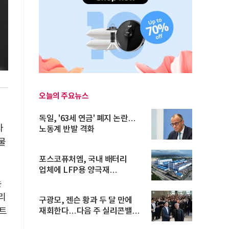
오늘의 주요뉴스
독일, '63세 연금' 폐지 논란…
자
노동계 반발 격화
물
포스코퓨처엠, 국내 배터리
업체에 LFP용 양극재
장기공급계약
는
리
구광모, 젠슨 황과 두 달 만에
스트
재회한다…다음 주 실리콘밸리
방...