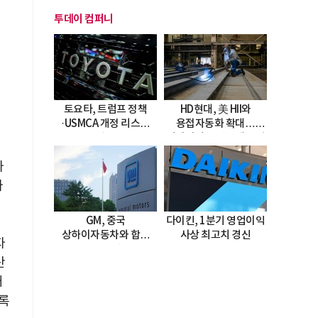
투데이 컴퍼니
토요타, 트럼프 정책
HD현대, 美 HII와
·USMCA 개정 리스크
용접자동화 확대…
직면
미시시피 조선소에 전격
도입
가
가
GM, 중국
다이킨, 1분기 영업이익
상하이자동차와 합작
사상 최고치 경신
자
20년 연장…
탄
2047년까지 파트너십
지속
개
록