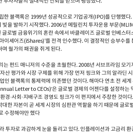
관 투자자들의 절대적인 신뢰를 얻으며 팽창했다.
한 블랙록은 1999년 성공적으로 기업공개(IPO)를 단행했다.
빛을 발하기 시작했다. 2006년 메릴린치 투자운용 부문(MLIM
09년 글로벌 금융위기의 혼란 속에서 바클레이즈 글로벌 인베스터
'아이셰어즈(iShares)'를 전격 인수했다. 이 결정적인 승부수를 
며 월가의 패권을 쥐게 된다.
리는 펀드 매니저의 수준을 초월한다. 2008년 서브프라임 모기
 자산 평가와 시장 구제를 위해 가장 먼저 핑크와 그의 알라딘 
업인 블랙록의 통제력에 의존했던 것이다. 해마다 연초 전 세계
ual Letter to CEOs)’은 글로벌 경제의 어젠다를 설정하는 
즉 환경·사회·지배구조 경영도 핑크가 이 편지에서 주창한 것이다
대한 자본이 곧 세계 시장의 심판관 역할을 하기 때문에 글로
로 수정해야만 했다
박지수 아나운서가 타본 ‘전설의 무쏘’
초보자도 반할 반전 매력”
 인프라 투자로 과감하게 눈을 돌리고 있다. 인플레이션과 고금리 환