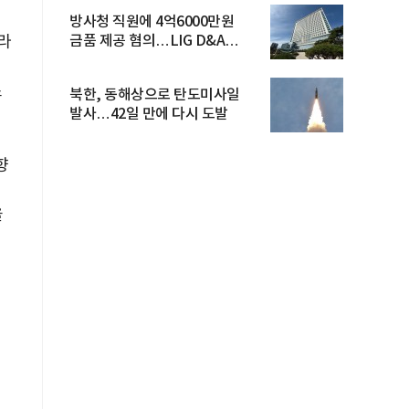
방사청 직원에 4억6000만원
이라
금품 제공 혐의…LIG D&A
임직원 구속
대
스
북한, 동해상으로 탄도미사일
발사…42일 만에 다시 도발
향
의
을