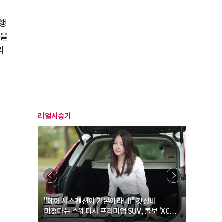
발행
원을
의
리얼시승기
… “여성·
"에어 서스펜션이 기본이라니!" 갓성비
"디자인 대
미쳤다는 스웨디시 프리미엄 SUV, 볼보 'XC60
크로스오버
B5 울트라'