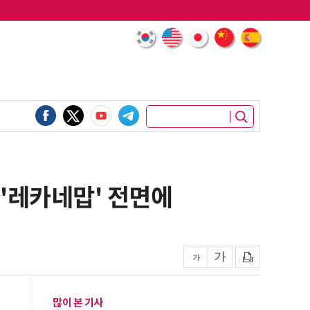
 '레카네맙' 전면에
많이 본 기사