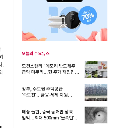
새
오늘의 주요뉴스
키
.
모건스탠리 "메모리 반도체주
의
급락 마무리…현 주가 재진입
기회...
정부, 수도권 주택공급
'속도전'…금융·세제 지원
총동원
태풍 돌핀, 중국 동해안 상륙
임박…최대 500mm '물폭탄'
예고