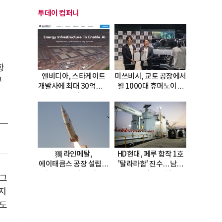
투데이 컴퍼니
항
엔비디아, 스타게이트
미쓰비시, 교토 공장에서
규
개발사에 최대 30억달러
월 1000대 휴머노이드
투자
양산
獨 라인메탈,
HD현대, 페루 합작 1호
에이태큼스 공장 설립…
'탈라라함' 진수…남미
美 탄약고 기갈 해소
방산거점 결실
 그
한계
지
연도