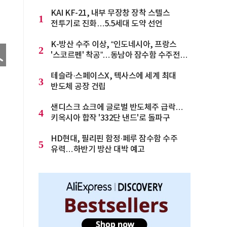
KAI KF-21, 내부 무장창 장착 스텔스
1
전투기로 진화…5.5세대 도약 선언
K-방산 수주 이상, “인도네시아, 프랑스
2
'스코르펜' 착공”…동남아 잠수함 수주전
격화
테슬라·스페이스X, 텍사스에 세계 최대
3
반도체 공장 건립
샌디스크 쇼크에 글로벌 반도체주 급락…
4
키옥시아 합작 '332단 낸드'로 돌파구
HD현대, 필리핀 함정·페루 잠수함 수주
5
유력…하반기 방산 대박 예고