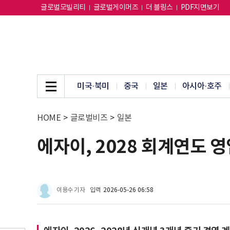
글로벌모빌리티
글로벌게이머즈
더 블링스
PDF지면보기
미국·북미
중국
일본
아시아·호주
HOME
>
글로벌비즈
>
일본
에자이, 2028 회계연도 영
이용수 기자
입력
2026-05-26 06:58