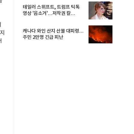
품
테일러 스위프트, 트럼프 틱톡
영상 '음소거'…저작권 칼
빼들었...
의
캐나다 와인 산지 산불 대피령…
까지
주민 2만명 긴급 피난
터