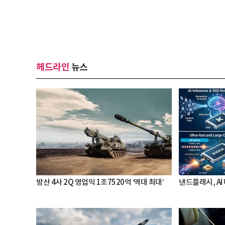
헤드라인
뉴스
방산 4사 2Q 영업익 1조7520억 ‘역대 최대’
낸드플래시, AI