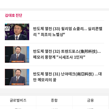
김대호 진단
반도체 열전 (33) 윌리엄 쇼클리... 실리콘밸
리 " 최초의 노벨상"
반도체 열전 (32) 트렌드포스(集邦科技)...
메모리 풍향계 "시세조사 1인자"
반도체 열전 (31) 난야테크(南亞科技) ...대
만 메모리의 꿈
글로벌비즈
종합
금융