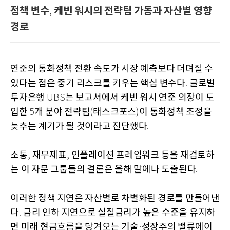
정책 변수
케빈 워시의 전략팀 가동과 자산별 영향
,
경로
연준의 통화정책 전환 속도가 시장 예측보다 더뎌질 수
있다는 점은 중기 리스크를 키우는 핵심 변수다
글로벌
.
투자은행
는 보고서에서 케빈 워시 연준 의장이 도
UBS
입한
개 분야 전략팀
태스크포스
이 통화정책 조정을
5
(
)
늦추는 계기가 될 것이라고 진단했다
.
소통
재무제표
인플레이션 프레임워크 등을 재검토하
,
,
는 이 자문 그룹들의 결론은 올해 말에나 도출된다
.
이러한 정책 지연은 자산별로 차별화된 경로를 만들어낸
다
금리 인하 지연으로 실질금리가 높은 수준을 유지하
.
면 미래 현금흐름을 당겨오는 기술
성장주의 밸류에이
·