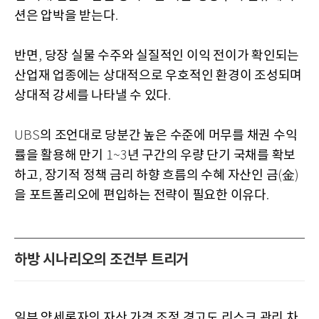
션은 압박을 받는다
.
반면
당장 실물 수주와 실질적인 이익 전이가 확인되는
,
산업재 업종에는 상대적으로 우호적인 환경이 조성되며
상대적 강세를 나타낼 수 있다
.
의 조언대로 당분간 높은 수준에 머무를 채권 수익
UBS
률을 활용해 만기
년 구간의 우량 단기 국채를 확보
1~3
하고
장기적 정책 금리 하향 흐름의 수혜 자산인 금
金
,
(
)
을 포트폴리오에 편입하는 전략이 필요한 이유다
.
하방 시나리오의 조건부 트리거
일부 약세론자의 자산 가격 조정 경고도 리스크 관리 차