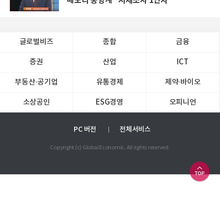
메모리 풍향계 "시세조사 1인자"
글로벌비즈
종합
금융
증권
산업
ICT
부동산·공기업
유통경제
제약∙바이오
소상공인
ESG경영
오피니언
PC 버전
전체서비스
Copyright (c) Global Economic. All rights reserved.