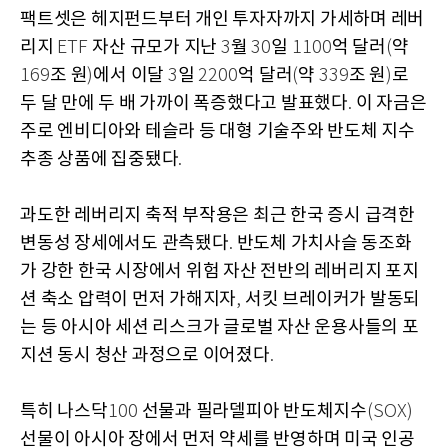
팩트셋은 헤지펀드부터 개인 투자자까지 가세하며 레버
리지
자산 규모가 지난
월
일
억 달러
약
ETF
3
30
1100
(
조 원
에서 이달
일
억 달러
약
조 원
로
169
)
3
2200
(
339
)
두 달 만에 두 배 가까이 폭증했다고 발표했다
이 자금은
.
주로 엔비디아와 테슬라 등 대형 기술주와 반도체 지수
추종 상품에 집중됐다
.
과도한 레버리지 축적 부작용은 최근 한국 증시 급격한
변동성 장세에서도 관측됐다
반도체 가치사슬 동조화
.
가 강한 한국 시장에서 위험 자산 전반의 레버리지 포지
션 축소 압력이 먼저 가해지자
서킷 브레이커가 발동되
,
는 등 아시아 세션 리스크가 글로벌 자산 운용사들의 포
지션 동시 청산 과정으로 이어졌다
.
특히 나스닥
선물과 필라델피아 반도체지수
100
(SOX)
선물이 아시아 장에서 먼저 약세를 반영하며 미국 인공