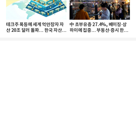
테크주 폭등에 세계 억만장자 자
中 초부유층 27.4%, 베이징·상
산 20조 달러 돌파… 한국 자산
하이에 집중… 부동산·증시 한파
격차 확대
로 자산은 소폭 감소