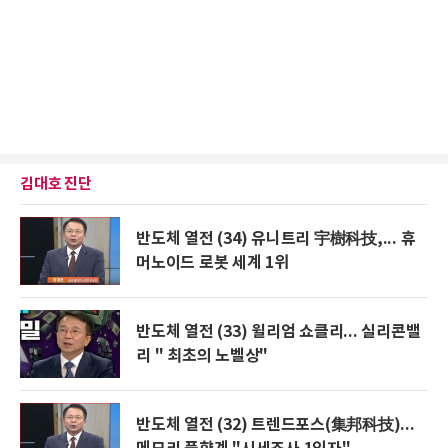
김대호 진단
반도체 열전 (34) 유니트리 宇樹科技,... 휴
머노이드 로봇 세계 1위
반도체 열전 (33) 윌리엄 쇼클리... 실리콘밸
리 " 최초의 노벨상"
반도체 열전 (32) 트렌드포스(集邦科技)...