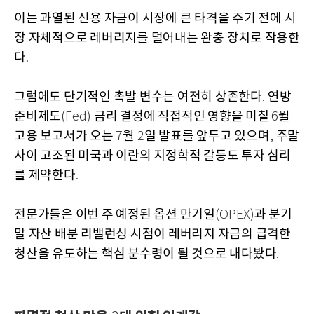
이는 과열된 신용 자금이 시장에 큰 타격을 주기 전에 시
장 자체적으로 레버리지를 덜어내는 완충 장치로 작용한
다
.
그럼에도 단기적인 촉발 변수는 여전히 상존한다
연방
.
준비제도
금리 결정에 직접적인 영향을 미칠
월
(Fed)
6
고용 보고서가 오는
월
일 발표를 앞두고 있으며
주말
7
2
,
사이 고조된 미국과 이란의 지정학적 갈등도 투자 심리
를 제약한다
.
전문가들은 이번 주 예정된 옵션 만기일
과 분기
(OPEX)
말 자산 배분 리밸런싱 시점이 레버리지 자금의 급격한
청산을 유도하는 핵심 분수령이 될 것으로 내다봤다
.