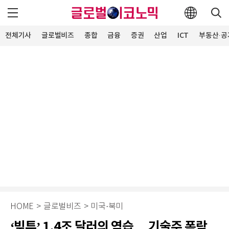
전체기사
글로벌비즈
종합
금융
증권
산업
ICT
부동산·공
HOME
>
글로벌비즈
>
미국·북미
‘빚투’ 1.4조 달러의 역습… 기술주 폭락