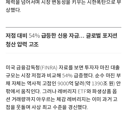
체력을 넘어서며 시장 변동성을 키우는 시한폭탄으로 부
상했다
.
저점 대비
급등한 신용 자금… 글로벌 포지션
54%
청산 압력 고조
미국 금융감독청
자료를 보면 투자자 마진 대출
(FINRA)
규모는 시장 저점과 비교해
급증했다
순수 마진 부
54%
.
채 자체는 역사적 고점인
억 달러
약
조 원
안
9000
(
1390
)
팎에서 움직인다
그러나 레버리지
와 파생상품 옵
.
ETF
션 거래량까지 아우르는 체감 레버리지는 이미 과거 고
점을 웃돌며 사상 최고 수준을 경신했다
.