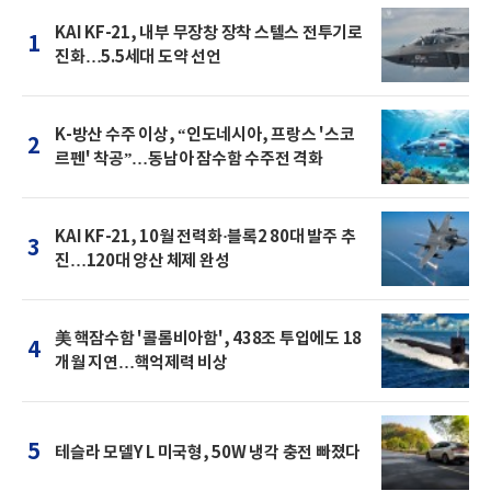
KAI KF-21, 내부 무장창 장착 스텔스 전투기로
1
진화…5.5세대 도약 선언
K-방산 수주 이상, “인도네시아, 프랑스 '스코
2
르펜' 착공”…동남아 잠수함 수주전 격화
KAI KF-21, 10월 전력화·블록2 80대 발주 추
3
진…120대 양산 체제 완성
美 핵잠수함 '콜롬비아함', 438조 투입에도 18
4
개월 지연…핵억제력 비상
5
테슬라 모델Y L 미국형, 50W 냉각 충전 빠졌다