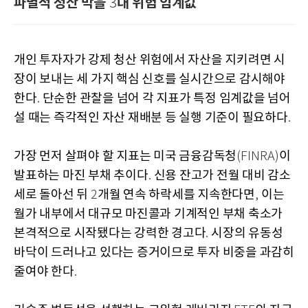
파멸적 청산 막을
대 위험 임계값
3
개인 투자자가 강제 청산 위험에서 자산을 지키려면 시
장이 보내는 세 가지 핵심 신호를 실시간으로 감시해야
한다
단순한 관찰을 넘어 각 지표가 특정 임계값을 넘어
.
설 때는 즉각적인 자산 재배분 등 실행 기준이 필요하다
.
가장 먼저 살펴야 할 지표는 미국 금융감독청
이
(FINRA)
발표하는 마진 부채 추이다
신용 잔고가 전월 대비 감소
.
세로 돌아선 뒤
개월 연속 하락세를 지속한다면
이는
2
,
월가 내부에서 대규모 마진콜과 기계적인 부채 축소가
본격적으로 시작됐다는 강력한 경고다
시장의 유동성
.
바닥이 드러나고 있다는 증거이므로 투자 비중을 과감히
줄여야 한다
.