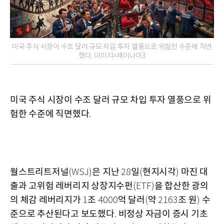
미국 주식 시장이 수조 달러 규모 차입 투자 열풍으로 위험한 수준에 직면
했다. 이미지=제미나이3
미국 주식 시장이 수조 달러 규모 차입 투자 열풍으로 위
험한 수준에 직면했다
.
월스트리트저널
은 지난
일
현지시각
마진 대
(WSJ)
28
(
)
출과 고위험 레버리지 상장지수펀
을 합산한 광의
(ETF)
의 체감 레버리지가
조
억 달러
약
조 원
수
1
4000
(
2163
)
준으로 추산된다고 보도했다
비정상 자금이 증시 기초
.