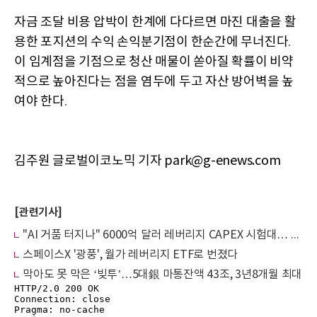
자금 조달 비용 압박이 한계에 다다르면 마진 대출을 활
용한 포지션의 수익 손익분기점이 한순간에 무너진다
.
이 임계점을 기점으로 청산 매물이 쏟아질 확률이 비약
적으로 높아진다는 점을 염두에 두고 자산 방어벽을 높
여야 한다
.
김주원 글로벌이코노믹 기자 park@g-enews.com
[관련기사]
"AI 거품 터지나" 6000억 달러 레버리지 CAPEX 시험대… 내 HBM 주식 던져야 할까
스페이스X '광풍', 월가 레버리지 ETF로 번졌다
막아도 못 막은 ‘빚투’…5대銀 마통잔액 43조, 3년8개월 최대