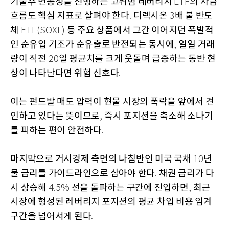
기술주 변동성을 선행하는 고위험 레버리지
의 자금
ETF
흐름도 핵심 지표로 살펴야 한다
디렉시온
배 불 반도
.
3
체
등 주요 상품에서 그간 이어지던 폭발적
ETF(SOXL)
인 순유입 기조가 순유출로 반전되는 동시에
일일 거래
,
량이 직전
일 평균치를 크게 웃돌며 급증하는 동반 현
20
상이 나타난다면 위험 신호다
.
이는 펀드발 매도 압력이 현물 시장의 폭락을 앞에서 견
인하고 있다는 뜻이므로
즉시 포지션을 축소해 소나기
,
를 피하는 편이 안전하다
.
마지막으로 거시경제 측면의 나침반인 미국 국채
년
10
물 금리를 가이드라인으로 삼아야 한다
채권 금리가 다
.
시 상승해
선을 돌파하는 구간에 진입하면
최근
4.5%
,
시장에 형성된 레버리지 포지션의 평균 차입 비용 임계
구간을 넘어서게 된다
.