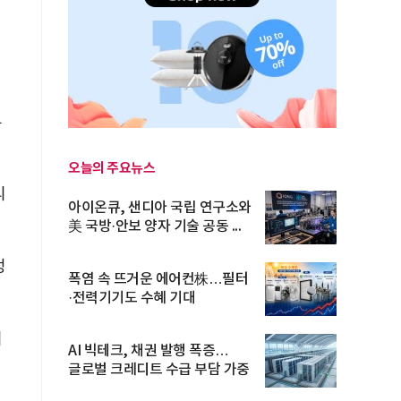
유
오늘의 주요뉴스
리
아이온큐, 샌디아 국립 연구소와
美 국방·안보 양자 기술 공동 ...
정
폭염 속 뜨거운 에어컨株…필터
·전력기기도 수혜 기대
이
AI 빅테크, 채권 발행 폭증…
글로벌 크레디트 수급 부담 가중