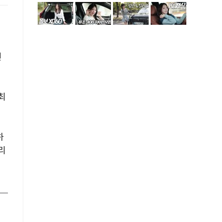
연
최
하
리