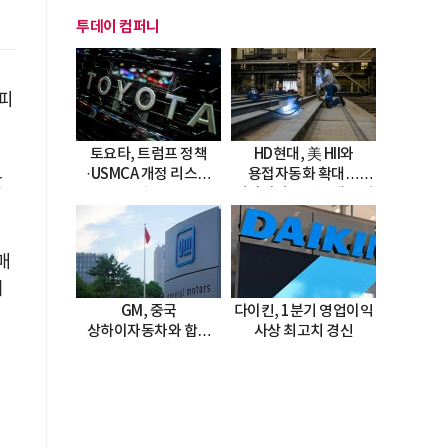
투데이 컴퍼니
 피
토요타, 트럼프 정책
HD현대, 美 HII와
·USMCA 개정 리스크
용접자동화 확대…
란
직면
미시시피 조선소에 전격
도입
매
이
GM, 중국
다이킨, 1분기 영업이익
상하이자동차와 합작
사상 최고치 경신
20년 연장…
2047년까지 파트너십
지속