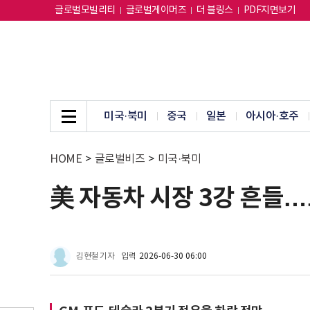
글로벌모빌리티
글로벌게이머즈
더 블링스
PDF지면보기
미국·북미
중국
일본
아시아·호주
HOME
>
글로벌비즈
>
미국·북미
美 자동차 시장 3강 흔들
김현철 기자
입력
2026-06-30 06:00