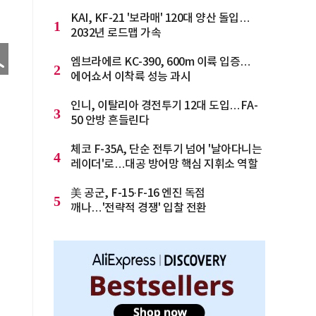
KAI, KF-21 '보라매' 120대 양산 돌입…
1
2032년 로드맵 가속
엠브라에르 KC-390, 600m 이륙 입증…
2
에어쇼서 이착륙 성능 과시
인니, 이탈리아 경전투기 12대 도입…FA-
3
50 안방 흔들린다
체코 F-35A, 단순 전투기 넘어 '날아다니는
4
레이더'로…대공 방어망 핵심 지휘소 역할
美 공군, F-15·F-16 엔진 독점
5
깨나…'전략적 경쟁' 입찰 전환