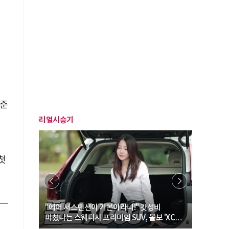
수준
리얼시승기
첫
… “여성·
"에어 서스펜션이 기본이라니!" 갓성비
"디자인 대
미쳤다는 스웨디시 프리미엄 SUV, 볼보 'XC60
크로스오버
B5 울트라'