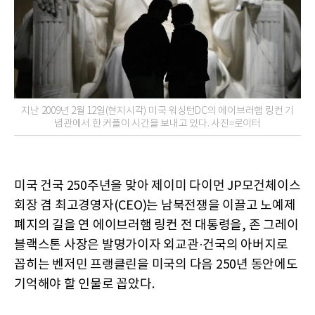
지난 2009년 2월 12일(현지시각) 미국 워싱턴DC의 에이브러햄 링컨 기
념관에서 한 커플이 시간을 보내고 있다. 사진=로이터
미국 건국 250주년을 맞아 제이미 다이먼 JP모건체이스
회장 겸 최고경영자(CEO)는 남북전쟁을 이끌고 노예제
폐지의 길을 연 에이브러햄 링컨 전 대통령을, 존 그레이
블랙스톤 사장은 발명가이자 외교관·건국의 아버지로
꼽히는 벤저민 프랭클린을 미국의 다음 250년 동안에도
기억해야 할 인물로 꼽았다.