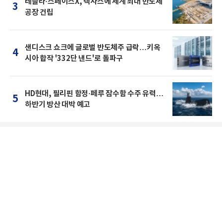
테슬라·스페이스X, 텍사스에 세계 최대 반도체
3
공장 건립
샌디스크 쇼크에 글로벌 반도체주 급락…키옥
4
시아 합작 '332단 낸드'로 돌파구
HD현대, 필리핀 함정·페루 잠수함 수주 유력…
5
하반기 방산 대박 예고