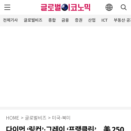
전체기사
글로벌비즈
종합
금융
증권
산업
ICT
부동산·공
HOME
>
글로벌비즈
>
미국·북미
다이먼 ‘링컨’·그레이 ‘프랭클린’…美 250