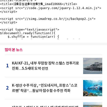
많이 본 뉴스
KAI KF-21, 내부 무장창 장착 스텔스 전투기로
1
진화…5.5세대 도약 선언
K-방산 수주 이상, “인도네시아, 프랑스 '스코
2
르펜' 착공”…동남아 잠수함 수주전 격화