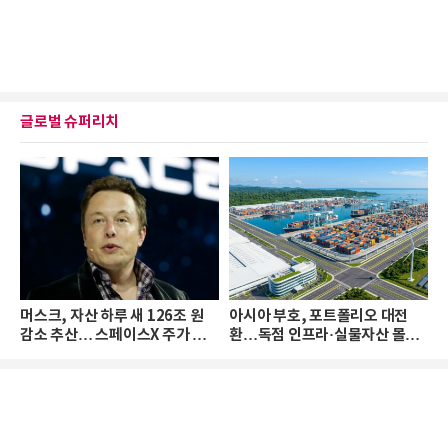
글로벌 슈퍼리치
머스크, 자산 하루 새 126조 원
아시아 부호, 포트폴리오 대전
감소 추산… 스페이스X 주가 하
환…독점 인프라·실물자산 몰린
락 때문
다