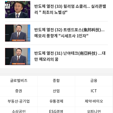
반도체 열전 (33) 윌리엄 쇼클리... 실리콘밸
리 " 최초의 노벨상"
반도체 열전 (32) 트렌드포스(集邦科技)...
메모리 풍향계 "시세조사 1인자"
반도체 열전 (31) 난야테크(南亞科技) ...대
만 메모리의 꿈
글로벌비즈
종합
금융
증권
산업
ICT
부동산·공기업
유통경제
제약∙바이오
소상공인
ESG경영
오피니언