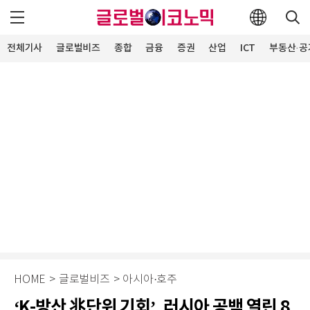
전체기사
글로벌비즈
종합
금융
증권
산업
ICT
부동산·공
HOME
>
글로벌비즈
>
아시아·호주
‘K-방산 兆단위 기회’, 러시아 공백 열린 8