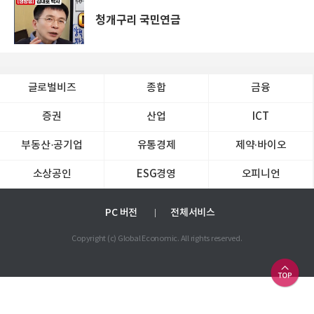
청개구리 국민연금
글로벌비즈
종합
금융
증권
산업
ICT
부동산·공기업
유통경제
제약∙바이오
소상공인
ESG경영
오피니언
PC 버전
전체서비스
Copyright (c) Global Economic. All rights reserved.