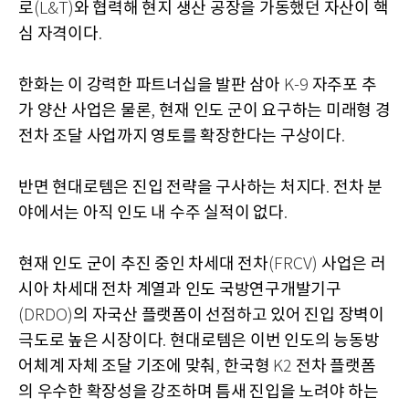
로
와 협력해 현지 생산 공장을 가동했던 자산이 핵
(L&T)
심 자격이다
.
한화는 이 강력한 파트너십을 발판 삼아
자주포 추
K-9
가 양산 사업은 물론
현재 인도 군이 요구하는 미래형 경
,
전차 조달 사업까지 영토를 확장한다는 구상이다
.
반면 현대로템은 진입 전략을 구사하는 처지다
전차 분
.
야에서는 아직 인도 내 수주 실적이 없다
.
현재 인도 군이 추진 중인 차세대 전차
사업은 러
(FRCV)
시아 차세대 전차 계열과 인도 국방연구개발기구
의 자국산 플랫폼이 선점하고 있어 진입 장벽이
(DRDO)
극도로 높은 시장이다
현대로템은 이번 인도의 능동방
.
어체계 자체 조달 기조에 맞춰
한국형
전차 플랫폼
,
K2
의 우수한 확장성을 강조하며 틈새 진입을 노려야 하는