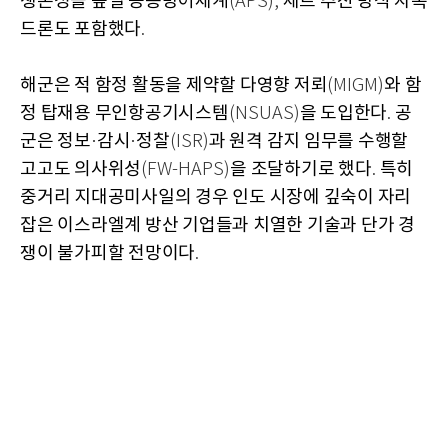
생존성을 높일 능동방어체계
제트 추진 방식 자폭
(APS),
드론도 포함했다
.
해군은 적 함정 활동을 제약할 다영향 저뢰
와 함
(MIGM)
정 탑재용 무인항공기시스템
을 도입한다
공
(NSUAS)
.
군은 정보
감시
정찰
과 원격 감지 임무를 수행할
·
·
(ISR)
고고도 의사위성
을 조달하기로 했다
특히
(FW-HAPS)
.
중거리 지대공미사일의 경우 인도 시장에 깊숙이 자리
잡은 이스라엘계 방산 기업들과 치열한 기술과 단가 경
쟁이 불가피할 전망이다
.