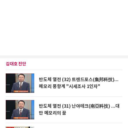
김대호 진단
반도체 열전 (32) 트렌드포스(集邦科技)...
메모리 풍향계 "시세조사 1인자"
반도체 열전 (31) 난야테크(南亞科技) ...대
만 메모리의 꿈