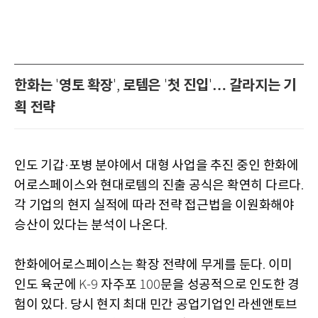
한화는
영토 확장
로템은
첫 진입
… 갈라지는 기
'
',
'
'
획 전략
인도 기갑
포병 분야에서 대형 사업을 추진 중인 한화에
·
어로스페이스와 현대로템의 진출 공식은 확연히 다르다
.
각 기업의 현지 실적에 따라 전략 접근법을 이원화해야
승산이 있다는 분석이 나온다
.
한화에어로스페이스는 확장 전략에 무게를 둔다
이미
.
인도 육군에
자주포
문을 성공적으로 인도한 경
K-9
100
험이 있다
당시 현지 최대 민간 공업기업인 라센앤토브
.