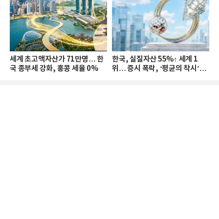
세계 초고액자산가 71만명… 한
한국, 실질자산 55%↑ 세계 1
국 종부세 강화, 홍콩 세율 0%
위… 증시 폭락, ‘평균의 착시’와
부의 유동성 위기