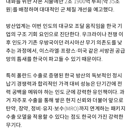
대화를 위한 자본 지출에만
조
억 루피
약
조
2
1900
(
35
원
를 배정하며 대대적인 군 체질 개선을 예고했다
)
.
방산업계는 이번 인도의 대규모 조달 움직임을 한국 기
업의 구조 기회 요인으로 진단한다
우크라이나 전쟁 이
.
후 인도가 기존 우방국이던 러시아산 무기 의존도를 낮
추는 과정에서
이스라엘
프랑스
미국 같은 서방권 공급
,
·
·
망의 틈새를 한국이 파고들 수 있기 때문이다
.
특히 폴란드 수출로 증명된 한국 방산의 독보적인 정시
납기 경쟁력과 합리적인 가격 대비 성능은 단기간에 전
력 공백을 메워야 하는 인도 군에 강력한 유인책이다
과
.
거 자주포 수출을 통해 쌓은 현지 신뢰와 더불어 앞으로
탄약
장약
정비
유지
보수
까지 연계하는 패키지
,
,
·
·
(MRO)
수출 모델을 적용할 수 있다는 점도 한국이 가진 강력한
무기다
.