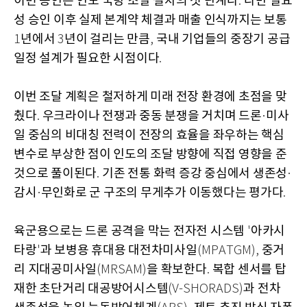
이번 승인은 인도 국방 조달 절차의 첫 단계다
다만 필요
.
성 승인 이후 실제 본계약 체결과 매출 인식까지는 보통
년에서
년이 걸리는 만큼
국내 기업들의 중장기 공급
1
3
,
일정 설계가 필요한 시점이다
.
이번 조달 계획은 철저하게 미래 전장 환경에 초점을 맞
췄다
우크라이나 전쟁과 중동 분쟁을 거치며 드론
미사
.
·
일 중심의 비대칭 전력이 전장의 효율을 좌우하는 핵심
변수로 부상한 점이 인도의 조달 방향에 직접 영향을 준
것으로 풀이된다
기존 전통 화력 증강 중심에서 생존성
.
·
감시
무인화로 군 구조의 무게추가 이동했다는 평가다
·
.
육군용으로는 드론 공격을 막는 전자전 시스템
아카시
'
타랑
과 보병용 휴대용 대전차미사일
중거
'
(MPATGM),
리 지대공미사일
을 확보한다
복합 센서를 탑
(MRSAM)
.
재한 초단거리 대공방어시스템
과 전차
(V-SHORADS)