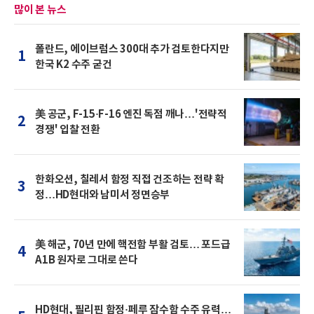
많이 본 뉴스
폴란드, 에이브럼스 300대 추가 검토한다지만
1
한국 K2 수주 굳건
美 공군, F-15·F-16 엔진 독점 깨나…'전략적
2
경쟁' 입찰 전환
한화오션, 칠레서 함정 직접 건조하는 전략 확
3
정…HD현대와 남미서 정면승부
美 해군, 70년 만에 핵전함 부활 검토… 포드급
4
A1B 원자로 그대로 쓴다
HD현대, 필리핀 함정·페루 잠수함 수주 유력…