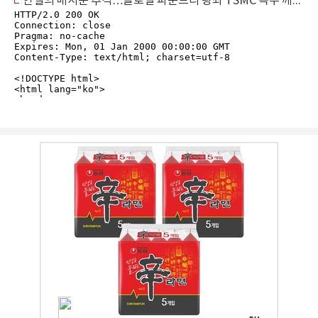
인텔의 매서운 추격…글로벌 파운드리 왕좌 TSMC 독주 깨질까