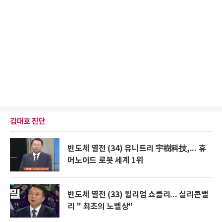
김대호 진단
반도체 열전 (34) 유니트리 宇樹科技,... 휴
머노이드 로봇 세계 1위
반도체 열전 (33) 윌리엄 쇼클리... 실리콘밸
리 " 최초의 노벨상"