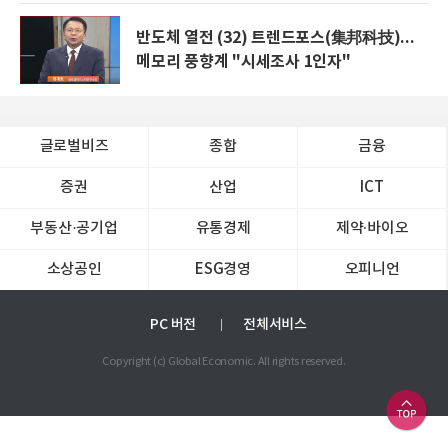
반도체 열전 (32) 트렌드포스(集邦科技)...
메모리 풍향계 "시세조사 1인자"
글로벌비즈
종합
금융
증권
산업
ICT
부동산·공기업
유통경제
제약∙바이오
소상공인
ESG경영
오피니언
PC 버전
전체서비스
Copyright (c) Global Economic. All rights reserved.