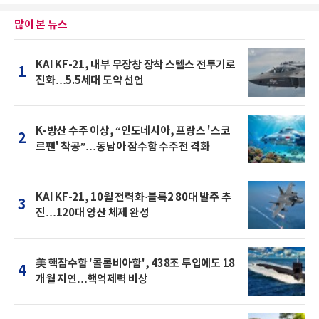
많이 본 뉴스
KAI KF-21, 내부 무장창 장착 스텔스 전투기로
1
진화…5.5세대 도약 선언
K-방산 수주 이상, “인도네시아, 프랑스 '스코
2
르펜' 착공”…동남아 잠수함 수주전 격화
KAI KF-21, 10월 전력화·블록2 80대 발주 추
3
진…120대 양산 체제 완성
美 핵잠수함 '콜롬비아함', 438조 투입에도 18
4
개월 지연…핵억제력 비상