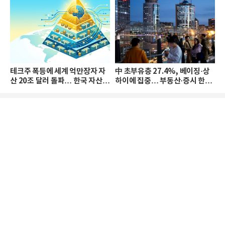
테크주 폭등에 세계 억만장자 자
中 초부유층 27.4%, 베이징·상
산 20조 달러 돌파… 한국 자산
하이에 집중… 부동산·증시 한파
격차 확대
로 자산은 소폭 감소