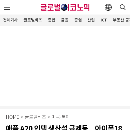
전체기사
글로벌비즈
종합
금융
증권
산업
ICT
부동산·공
HOME
>
글로벌비즈
>
미국·북미
애플 A20 인텔 생산설 급제동…아이폰18