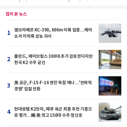
많이 본 뉴스
엠브라에르 KC-390, 600m 이륙 입증…에어
1
쇼서 이착륙 성능 과시
폴란드, 에이브럼스 300대 추가 검토한다지만
2
한국 K2 수주 굳건
美 공군, F-15·F-16 엔진 독점 깨나…'전략적
3
경쟁' 입찰 전환
현대로템 K2전차, 페루 육군 최종 추천 기종으
4
로 평가…獨·美 꺾고 150대 수주 청신호