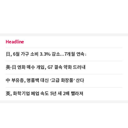
Headline
日, 6월 가구 소비 3.3% 감소...7개월 연속↓
美·日 엔화 매수 개입, G7 결속 약화 드러내
中 부유층, 명품백 대신 ‘고급 화장품’ 산다
英, 화학기업 폐업 속도 5년 새 2배 빨라져