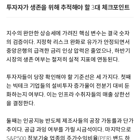
투자자가 생존을 위해 추적해야 할
대 체크포인트
3
지수의 완만한 상승세에 가려진 핵심 변수는 결국 숫자
의 검증이다
지정학 리스크 완화로 유가가 안정되면서
.
중앙은행의 급격한 금리 인상 압력은 줄었으나
하반기
,
시장의 생존 여부는 철저히 실적 지표에 연동된다
.
투자자들이 당장 확인해야 할 기준선은 세 가지다
첫째
.
는 빅테크 기업들의 설비투자 증가율이 전분기 대비 둔
화하는지 여부다
이는 인프라 수취자들의 매출 상한선
.
을 결정한다
.
둘째는 인공지능 반도체 제조사들의 공장 가동률과 단가
추이다
공급 과잉 여부를 가릴 시금석이다
마지막으로
.
.
정보기술 업종의 주가수익비율
밴드 하
S&P500
(PER)