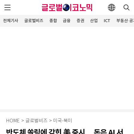
전체기사
글로벌비즈
종합
금융
증권
산업
ICT
부동산·공
HOME
>
글로벌비즈
>
미국·북미
반도체 쏠림에 갇힌 美 증시… 돈은 AI 서