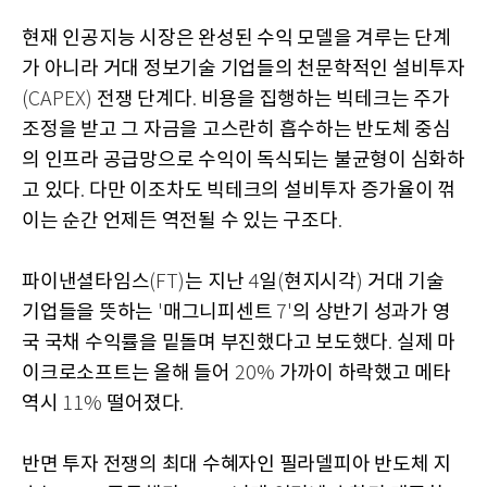
현재 인공지능 시장은 완성된 수익 모델을 겨루는 단계
가 아니라 거대 정보기술 기업들의 천문학적인 설비투자
전쟁 단계다
비용을 집행하는 빅테크는 주가
(CAPEX)
.
조정을 받고 그 자금을 고스란히 흡수하는 반도체 중심
의 인프라 공급망으로 수익이 독식되는 불균형이 심화하
고 있다
다만 이조차도 빅테크의 설비투자 증가율이 꺾
.
이는 순간 언제든 역전될 수 있는 구조다
.
파이낸셜타임스
는 지난
일
현지시각
거대 기술
(FT)
4
(
)
기업들을 뜻하는
매그니피센트
의 상반기 성과가 영
'
7'
국 국채 수익률을 밑돌며 부진했다고 보도했다
실제 마
.
이크로소프트는 올해 들어
가까이 하락했고 메타
20%
역시
떨어졌다
11%
.
반면 투자 전쟁의 최대 수혜자인 필라델피아 반도체 지