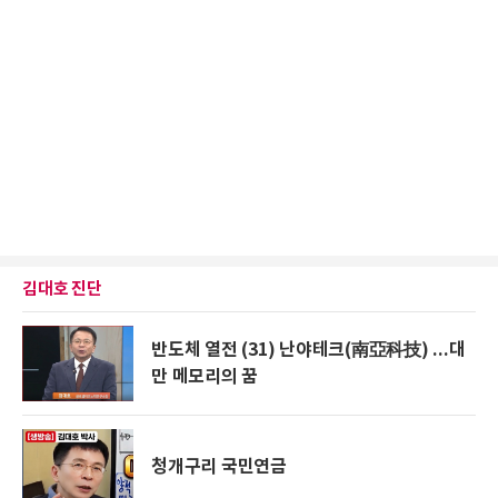
김대호 진단
반도체 열전 (31) 난야테크(南亞科技) ...대
만 메모리의 꿈
청개구리 국민연금