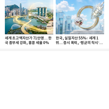
세계 초고액자산가 71만명… 한
한국, 실질자산 55%↑ 세계 1
국 종부세 강화, 홍콩 세율 0%
위… 증시 폭락, ‘평균의 착시’와
부의 유동성 위기