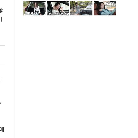
많
이
크
7
시에