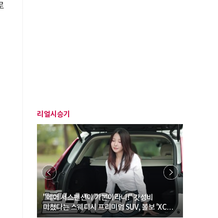
로
리얼시승기
즈
… “여성·
"에어 서스펜션이 기본이라니!" 갓성비
"디자인 대
미쳤다는 스웨디시 프리미엄 SUV, 볼보 'XC60
크로스오버
B5 울트라'