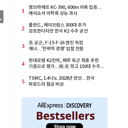
엠브라에르 KC-390, 600m 이륙 입증…
1
에어쇼서 이착륙 성능 과시
폴란드, 에이브럼스 300대 추가
2
검토한다지만 한국 K2 수주 굳건
美 공군, F-15·F-16 엔진 독점
3
깨나…'전략적 경쟁' 입찰 전환
현대로템 K2전차, 페루 육군 최종 추천
4
기종으로 평가…獨·美 꺾고 150대 수주
청신호
TSMC, 1.4나노 2028년 양산…한국
5
파운드리 협공 비상