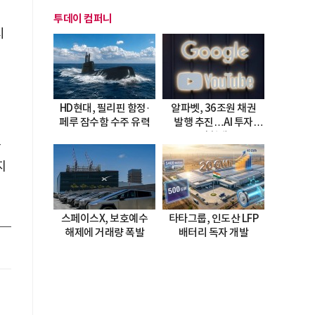
투데이 컴퍼니
시
HD현대, 필리핀 함정·
알파벳, 36조원 채권
페루 잠수함 수주 유력
발행 추진…AI 투자
시험대
랍
지
스페이스X, 보호예수
타타그룹, 인도산 LFP
해제에 거래량 폭발
배터리 독자 개발