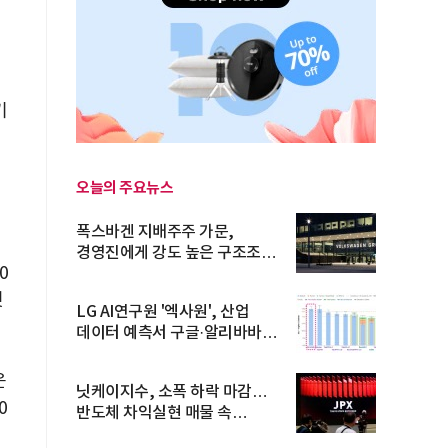
기
오늘의 주요뉴스
회
폭스바겐 지배주주 가문,
경영진에게 강도 높은 구조조정
0
주문
것
LG AI연구원 '엑사원', 산업
데이터 예측서 구글·알리바바
제쳐
운
닛케이지수, 소폭 하락 마감…
0
반도체 차익실현 매물 속
TOPIX 선...