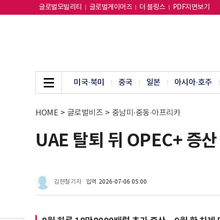
글로벌모빌리티
글로벌게이머즈
더 블링스
PDF지면보기
미국·북미
중국
일본
아시아·호주
HOME
>
글로벌비즈
>
중남미·중동·아프리카
UAE 탈퇴 뒤 OPEC+ 증
김현철 기자
입력
2026-07-06 05:00