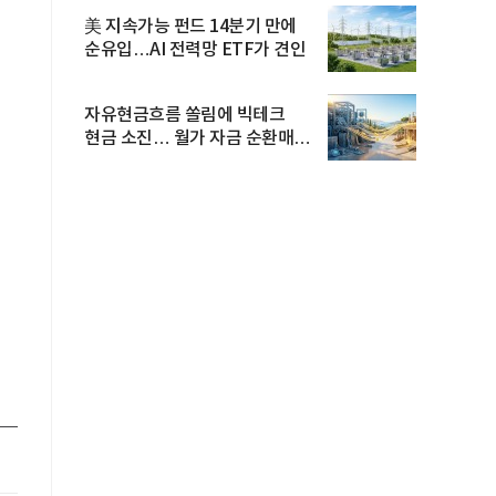
美 지속가능 펀드 14분기 만에
순유입…AI 전력망 ETF가 견인
자유현금흐름 쏠림에 빅테크
현금 소진… 월가 자금 순환매
확산