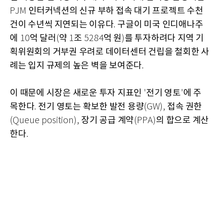
인터커넥션의 신규 부하 접속 대기 프로젝트 수천
PJM
건이 수년씩 지연되는 이유다
구글이 미국 인디애나주
.
에
억 달러
약
조
억 원
를 투자하려다 지역 기
10
(
1
5284
)
획위원회의 거부권 우려로 데이터센터 건립을 철회한 사
례는 입지 규제의 높은 벽을 보여준다
.
이 때문에 시장은 새로운 투자 지표인
전기 영토
에 주
'
'
목한다
전기 영토는 확보한 발전 용량
접속 권한
.
(GW),
장기 공급 계약
의 합으로 계산
(Queue position),
(PPA)
한다
.