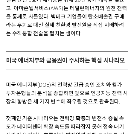
일섬 원전
호기 재가동을 위해
년 장기 계약을 맺었
1
20
고
아마존웹서비스
는 테일런에너지의 원전 전력
,
(AWS)
을 통째로 사들였다
빅테크 기업들이 탄소배출권 구매
.
라는 우회로 대신 실제 친환경 발전원을 직접 지배하려
는 수직통합 전술을 펼치는 셈이다
.
미국 에너지부와 금융권이 주시하는 핵심 시나리오
미국 에너지부
의 전력망 긴급 승인 조치와 월가
(DOE)
투자은행들의 분석을 종합하면 앞으로 인공지능 전력 시
장의 향방은 세 가지 변수에 좌우될 것으로 관측된다
.
첫째인 기준 시나리오는 전력망 확충과 변전소 증설 속
도가 데이터센터 확장 속도를 따라잡지 못해 접속 대기