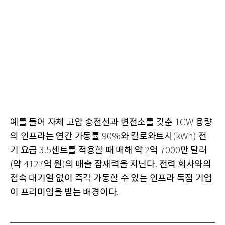
예를 들어 자체 고압 송전선과 변전소를 갖춘
용량
1GW
의 인프라는 연간 가동률
와 킬로와트시
전
90%
(kWh)
기 요금
센트를 적용할 때 매해 약
억
만 달러
3.5
2
7000
약
억 원
의 매출 잠재력을 지닌다
전력 회사와의
(
4127
)
.
접속 대기열 없이 즉각 가동할 수 있는 인프라 독점 기업
이 프리미엄을 받는 배경이다
.