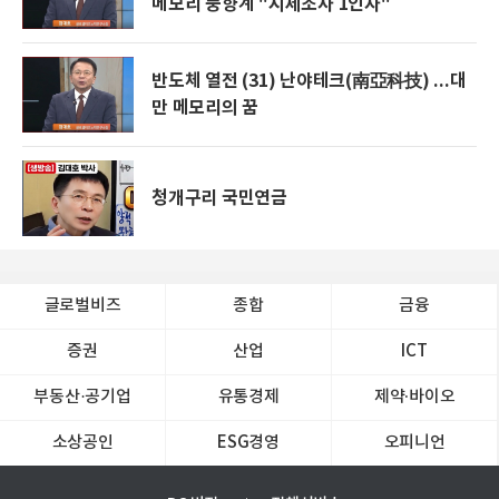
메모리 풍향계 "시세조사 1인자"
반도체 열전 (31) 난야테크(南亞科技) ...대
만 메모리의 꿈
청개구리 국민연금
글로벌비즈
종합
금융
증권
산업
ICT
부동산·공기업
유통경제
제약∙바이오
소상공인
ESG경영
오피니언