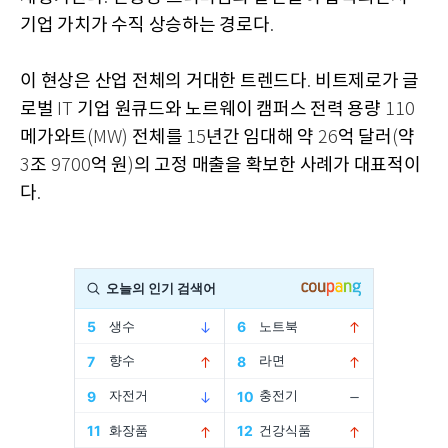
기업 가치가 수직 상승하는 경로다
.
이 현상은 산업 전체의 거대한 트렌드다
비트제로가 글
.
로벌
기업 원큐드와 노르웨이 캠퍼스 전력 용량
IT
110
메가와트
전체를
년간 임대해 약
억 달러
약
(MW)
15
26
(
조
억 원
의 고정 매출을 확보한 사례가 대표적이
3
9700
)
다
.