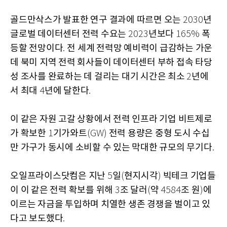
골드만삭스가 발표한 연구 결과에 따르면 오는
년
2030
글로벌 데이터센터 전력 수요는
년보다
폭
2023
165%
등할 전망이다
전 세계 전력망 예비력이 급감하는 가운
.
데 북미 지역 전력 회사들이 데이터센터 부하 접속 타당
성 조사를 완료하는 데 걸리는 대기 시간은 최소
년에
2
서 최대
년에 달한다
4
.
이 같은 자원 고갈 상황에서 전력 인프라 기업 비트제로
가 확보한
기가와트
전력 용량은 중형 도시 수십
1
(GW)
만 가구가 동시에 소비할 수 있는 막대한 규모의 무기다
.
오일프라이스닷컴은 지난
일
현지시각
빅테크 기업들
5
(
)
이 이 같은 전력 확보를 위해
조 달러
약
조 원
에
3
(
4584
)
이르는 자금을 투입하며 치열한 생존 경쟁을 벌이고 있
다고 보도했다
.