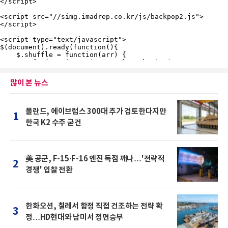
많이 본 뉴스
폴란드, 에이브럼스 300대 추가 검토한다지만
1
한국 K2 수주 굳건
美 공군, F-15·F-16 엔진 독점 깨나…'전략적
2
경쟁' 입찰 전환
한화오션, 칠레서 함정 직접 건조하는 전략 확
3
정…HD현대와 남미서 정면승부