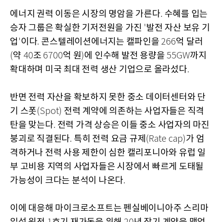
에너지 권력 이동은 시장의 명암을 가른다
수혜를 입는
.
승자 그룹은 확실한 기저전원을 가진
발전 자산 보유 기
'
업
이다
콘스텔레이션에너지는 캘파인을
억 달러
'
.
266
약
조
억 원
에 인수해 발전 용량을
까지
(
40
6700
)
55GW
확대하며 미국 최대 전력 생산 기업으로 올라섰다
.
반면 전력 자산을 확보하지 못한 중소 데이터센터와 단
기 스폿
전력 계약에 의존하는 사업자들은 직격
(Spot)
탄을 맞는다
전력 가격 상승은 이들 중소 사업자의 마진
.
붕괴로 직결된다
특히 전력 요금 규제
가 엄
.
(Rate cap)
격하거나 전력 사용 제한이 심한 캘리포니아와 유럽 일
부 고비용 지역의 사업자들은 시장에서 빠르게 도태될
가능성이 크다는 분석이 나온다
.
이에 대응해 마이크로소프트는 펜실베이니아주 스리마