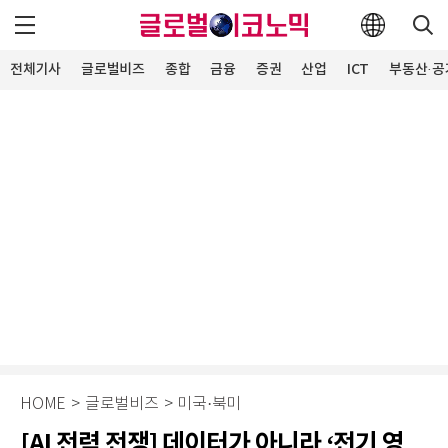
전체기사
글로벌비즈
종합
금융
증권
산업
ICT
부동산·공
HOME
>
글로벌비즈
>
미국·북미
[AI 전력 전쟁] 데이터가 아니라 ‘전기 영