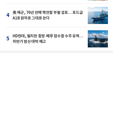
美 해군, 70년 만에 핵전함 부활 검토… 포드급
4
A1B 원자로 그대로 쓴다
HD현대, 필리핀 함정·페루 잠수함 수주 유력…
5
하반기 방산 대박 예고