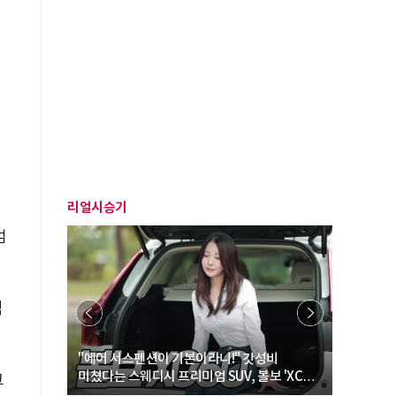
리얼시승기
범
역
… “여성·
"에어 서스펜션이 기본이라니!" 갓성비
"디자인 대
미쳤다는 스웨디시 프리미엄 SUV, 볼보 'XC60
크로스오버
그
B5 울트라'