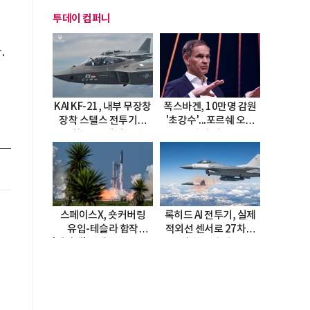
투데이 컴퍼니
유
.
KAI KF-21, 내부 무장창
폭스바겐, 10만명 감원
장착 스텔스 전투기로
'초강수'...포르쉐 오너
진화…5.5세대 도약
직접 경고
선언
스페이스X, 숏커버링
록히드 AI 전투기, 실제
업
유입-테슬라 합작
적외선 센서로 27차례
'테라팹' 호재로 15.83%
자율 요격 성공
급등