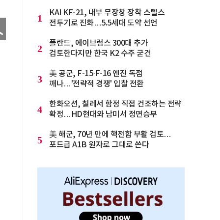
KAI KF-21, 내부 무장창 장착 스텔스
1
전투기로 진화…5.5세대 도약 선언
폴란드, 에이브럼스 300대 추가
2
검토한다지만 한국 K2 수주 굳건
美 공군, F-15·F-16 엔진 독점
3
깨나…'전략적 경쟁' 입찰 전환
한화오션, 칠레서 함정 직접 건조하는 전략
4
확정…HD현대와 남미서 정면승부
美 해군, 70년 만에 핵전함 부활 검토…
5
포드급 A1B 원자로 그대로 쓴다