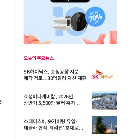
오늘의 주요뉴스
SK하이닉스, 충칭공장 지분
매각 검토…30억달러 자산 재편
효성비나케미칼, 2026년
순
상반기 5,500만 달러 흑자
전환… 4대 체...
스페이스X, 숏커버링 유입-
테슬라 합작 '테라팹' 호재로
15.83% ...