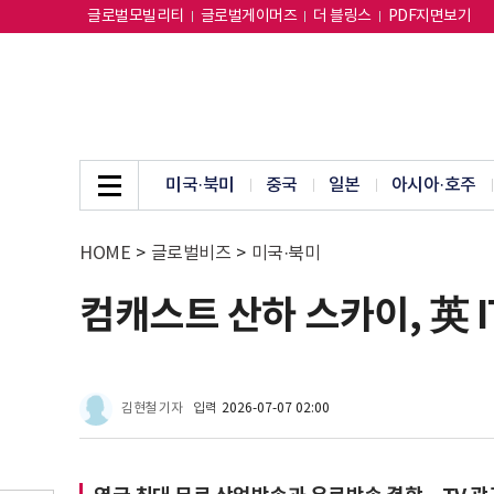
글로벌모빌리티
글로벌게이머즈
더 블링스
PDF지면보기
미국·북미
중국
일본
아시아·호주
HOME
>
글로벌비즈
>
미국·북미
컴캐스트 산하 스카이, 英 
김현철 기자
입력
2026-07-07 02:00