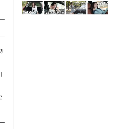
 방
마
로