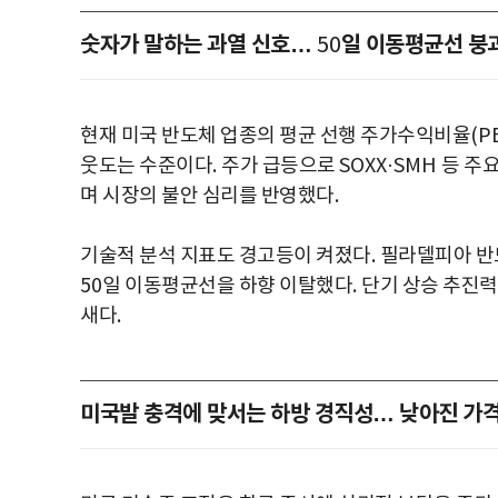
숫자가 말하는 과열 신호…
일 이동평균선 붕
50
현재 미국 반도체 업종의 평균 선행 주가수익비율
(P
웃도는 수준이다
.
주가 급등으로
SOXX·SMH
등 주
며 시장의 불안 심리를 반영했다
.
기술적 분석 지표도 경고등이 켜졌다
.
필라델피아 반
50
일 이동평균선을 하향 이탈했다
.
단기 상승 추진력
새다
.
미국발 충격에 맞서는 하방 경직성… 낮아진 가