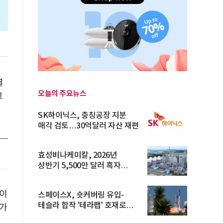
열
오늘의 주요뉴스
그
SK하이닉스, 충칭공장 지분
매각 검토…30억달러 자산 재편
효성비나케미칼, 2026년
상반기 5,500만 달러 흑자
전환… 4대 체...
이
스페이스X, 숏커버링 유입-
테슬라 합작 '테라팹' 호재로
 가
15.83% ...