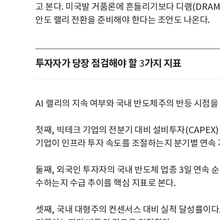
고 본다
.
미국발 거품론에 흔들리기보다 디램
(DRAM
안도 랠리 전환을 준비해야 한다는 조언도 나온다
.
투자자가 당장 점검해야 할
가지 지표
3
AI
랠리의 지속 여부와 국내 반도체주의 반등 시점을
첫째
,
빅테크 기업의 전분기 대비 설비투자
(CAPEX
기업이 인프라 투자 속도를 조절하는지 분기별 연속
둘째
,
외국인 투자자의 국내 반도체 업종
3
일 연속 
수하는지 수급 추이를 핵심 지표로 본다
.
셋째
,
국내 대형주의 컨센서스 대비 실적 달성률이다