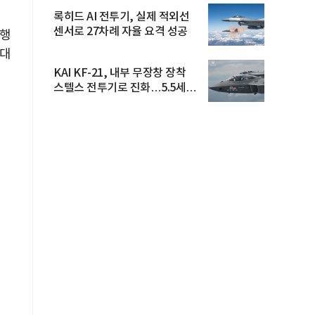
록히드 AI 전투기, 실제 적외선
센서로 27차례 자율 요격 성공
집행
 대
KAI KF-21, 내부 무장창 장착
스텔스 전투기로 진화…5.5세대
도...