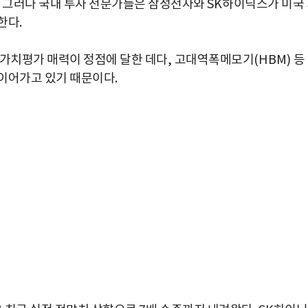
.
그러나 국내 투자 전문가들은 삼성전자와
SK
하이닉스가 미국
단한다
.
 가치평가 매력이 정점에 달한 데다
,
고대역폭메모기
(HBM)
등
 이어가고 있기 때문이다
.
박지수 아나운서가 타본 ‘전설의 무쏘’
초보자도 반할 반전 매력”