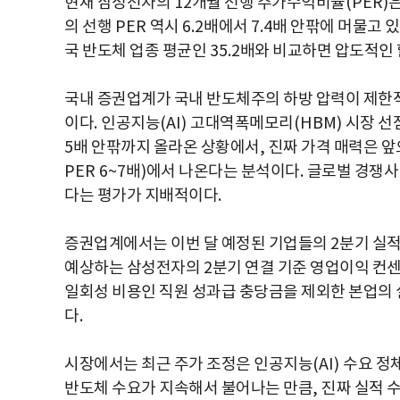
현재 삼성전자의
12
개월 선행 주가수익비율
(PER)
은
의 선행
PER
역시
6.2
배에서
7.4
배 안팎에 머물고 
국 반도체 업종 평균인
35.2
배와 비교하면 압도적인 
국내 증권업계가 국내 반도체주의 하방 압력이 제한
이다
.
인공지능
(AI)
고대역폭메모리
(HBM)
시장 선
5
배 안팎까지 올라온 상황에서
,
진짜 가격 매력은 앞
PER 6~7
배
)
에서 나온다는 분석이다
.
글로벌 경쟁사
다는 평가가 지배적이다
.
증권업계에서는 이번 달 예정된 기업들의
2
분기 실적
예상하는 삼성전자의
2
분기 연결 기준 영업이익 컨
일회성 비용인 직원 성과급 충당금을 제외한 본업의
다
.
시장에서는 최근 주가 조정은 인공지능
(AI)
수요 정
반도체 수요가 지속해서 불어나는 만큼
,
진짜 실적 