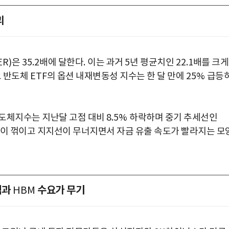
괴
ER)
은
35.2
배에 달한다
.
이는 과거
5
년 평균치인
22.1
배를 크게
요 반도체
ETF
의 옵션 내재변동성 지수는 한 달 만에
25%
급등
도체지수는 지난달 고점 대비
8.5%
하락하며 중기 추세선인
이 꺾이고 지지선이 무너지면서 자금 유출 속도가 빨라지는 모
격과
수요가 무기
HBM