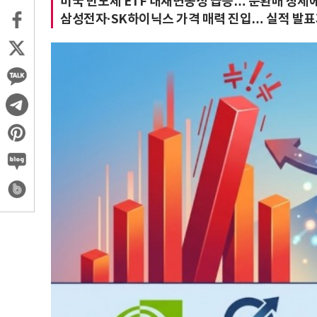
미국 반도체 ETF 내재변동성 급증… 순환매 장세에
삼성전자·SK하이닉스 가격 매력 진입… 실적 발표