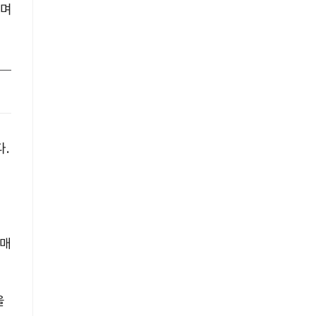
하며
다
.
심
 매
을