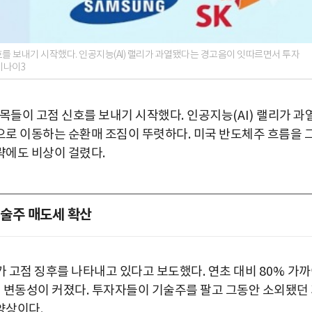
를 보내기 시작했다. 인공지능(AI) 랠리가 과열됐다는 경고음이 잇따르면서 투자
미나이3
종목들이 고점 신호를 보내기 시작했다
.
인공지능
(AI)
랠리가 과
으로 이동하는 순환매 조짐이 뚜렷하다
.
미국 반도체주 흐름을 
략에도 비상이 걸렸다
.
기술주 매도세 확산
가 고점 징후를 나타내고 있다고 보도했다
.
연초 대비
80%
가까
어 변동성이 커졌다
.
투자자들이 기술주를 팔고 그동안 소외됐던
 양상이다
.