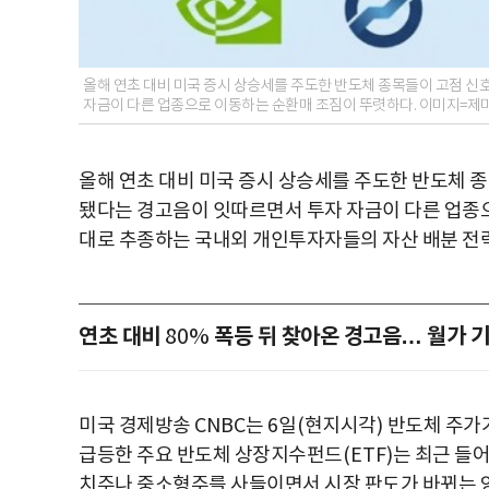
올해 연초 대비 미국 증시 상승세를 주도한 반도체 종목들이 고점 신호
자금이 다른 업종으로 이동하는 순환매 조짐이 뚜렷하다. 이미지=제
올해 연초 대비 미국 증시 상승세를 주도한 반도체 
됐다는 경고음이 잇따르면서 투자 자금이 다른 업종
대로 추종하는 국내외 개인투자자들의 자산 배분 전
연초 대비
폭등 뒤 찾아온 경고음… 월가 
80%
미국 경제방송
CNBC
는
6
일
(
현지시각
)
반도체 주가
급등한 주요 반도체 상장지수펀드
(ETF)
는 최근 들
치주나 중소형주를 사들이면서 시장 판도가 바뀌는