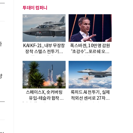
투데이 컴퍼니
하
KAI KF-21, 내부 무장창
폭스바겐, 10만명 감원
장착 스텔스 전투기로
'초강수'...포르쉐 오너
진화…5.5세대 도약
직접 경고
선언
양
스페이스X, 숏커버링
록히드 AI 전투기, 실제
유입-테슬라 합작
적외선 센서로 27차례
'테라팹' 호재로 15.83%
자율 요격 성공
급등