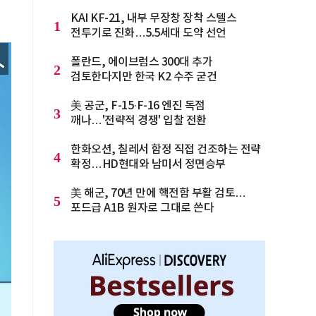
KAI KF-21, 내부 무장창 장착 스텔스
1
전투기로 진화…5.5세대 도약 선언
폴란드, 에이브럼스 300대 추가
2
검토한다지만 한국 K2 수주 굳건
美 공군, F-15·F-16 엔진 독점
3
깨나…'전략적 경쟁' 입찰 전환
한화오션, 칠레서 함정 직접 건조하는 전략
4
확정…HD현대와 남미서 정면승부
美 해군, 70년 만에 핵전함 부활 검토…
5
포드급 A1B 원자로 그대로 쓴다