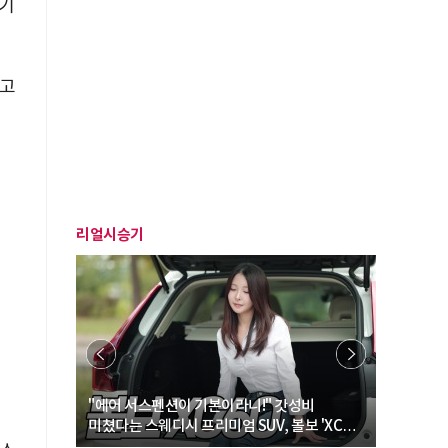
 기
 고
리얼시승기
… “여성·
"에어 서스펜션이 기본이라니!" 갓성비
"디자인 대
미쳤다는 스웨디시 프리미엄 SUV, 볼보 'XC60
크로스오버
B5 울트라'