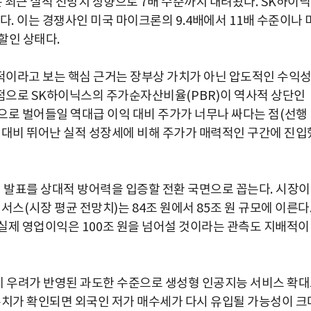
 최근 실적 전망치 상향으로
7
배 수준까지 내려왔다
. SK
하이닉
있다
.
이는 경쟁사인 미국 마이크론의
9.4
배에서
11
배 수준이나 
할인 상태다
.
적이라고 보는 핵심 근거는 장부상 가치가 아닌 압도적인 수익
점으로
SK
하이닉스의 주가순자산비율
(PBR)
이 역사적 상단인
으로 벌어들일 역대급 이익 대비 주가가 너무나 싸다는 점
(
선행
 대비 뛰어난 실적 성장세에 비해 주가가 매력적인 구간에 진입
 발표를 상대적 방어력을 입증할 전환 국면으로 꼽는다
.
시장이
센서스
(
시장 평균 전망치
)
는
84
조 원에서
85
조 원 규모에 이른다
 실제 영업이익은
100
조 원을 넘어설 것이라는 관측도 지배적이
체 우려가 반영된 과도한 수준으로 생성형 인공지능 서비스 확
수치가 확인되면 외국인 저가 매수세가 다시 유입될 가능성이 크