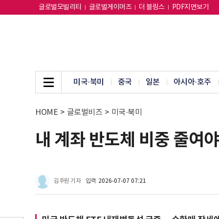
글로벌모빌리티
글로벌게이머즈
더 블링스
PDF지면보기
미국·북미
중국
일본
아시아·호주
HOME
>
글로벌비즈
>
미국·북미
내 계좌 반도체 비중 줄여야
김주원 기자
입력
2026-07-07 07:21