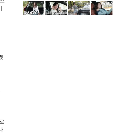
스
미
성
했
.
대로
다