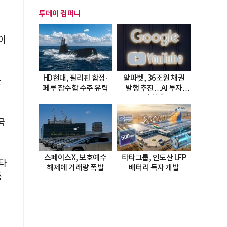
투데이 컴퍼니
이
HD현대, 필리핀 함정·
알파벳, 36조원 채권
돌
페루 잠수함 수주 유력
발행 추진…AI 투자
시험대
국
스페이스X, 보호예수
타타그룹, 인도산 LFP
요타
해제에 거래량 폭발
배터리 독자 개발
통