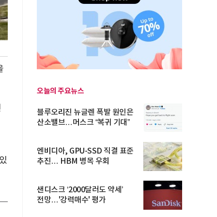
을
오늘의 주요뉴스
인
블루오리진 뉴글렌 폭발 원인은
산소밸브…머스크 “복귀 기대”
엔비디아, GPU-SSD 직결 표준
 있
추진… HBM 병목 우회
샌디스크 ‘2000달러도 약세’
전망…'강력매수' 평가