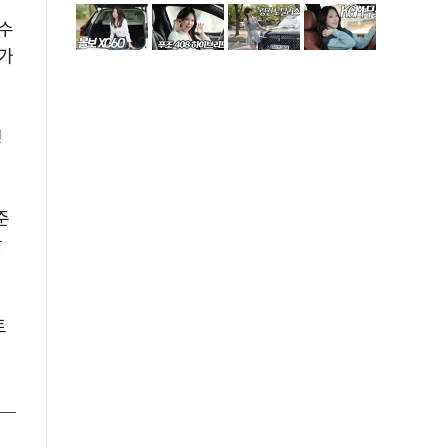
 수
배가
생
준
달
토