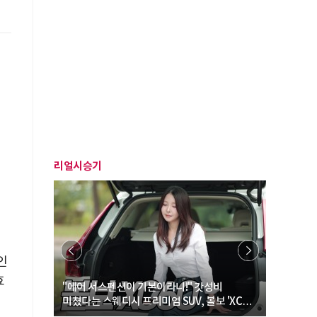
리얼시승기
인
효
… “여성·
"에어 서스펜션이 기본이라니!" 갓성비
"디자인 대
미쳤다는 스웨디시 프리미엄 SUV, 볼보 'XC60
크로스오버
B5 울트라'