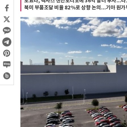
토요타, 텍사스 샌안토니오에 36억 달러 투자…타
북미 부품조달 비율 82%로 상향 논의…기아 원가