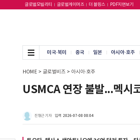
글로벌모빌리티
글로벌게이머즈
더 블링스
PDF지면보기
미국·북미
중국
일본
아시아·호주
HOME
>
글로벌비즈
>
아시아·호주
USMCA 연장 불발...멕시
진형근 기자
입력
2026-07-08 08:04