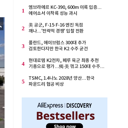
엠브라에르 KC-390, 600m 이륙 입증…
1
에어쇼서 이착륙 성능 과시
美 공군, F-15·F-16 엔진 독점
2
깨나…'전략적 경쟁' 입찰 전환
폴란드, 에이브럼스 300대 추가
3
검토한다지만 한국 K2 수주 굳건
현대로템 K2전차, 페루 육군 최종 추천
4
기종으로 평가…獨·美 꺾고 150대 수주
청신호
TSMC, 1.4나노 2028년 양산…한국
5
파운드리 협공 비상