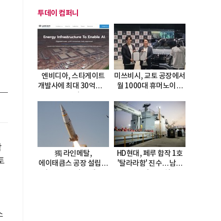
투데이 컴퍼니
엔비디아, 스타게이트
미쓰비시, 교토 공장에서
개발사에 최대 30억달러
월 1000대 휴머노이드
투자
양산
락
獨 라인메탈,
HD현대, 페루 합작 1호
토
에이태큼스 공장 설립…
'탈라라함' 진수…남미
美 탄약고 기갈 해소
방산거점 결실
한계
소