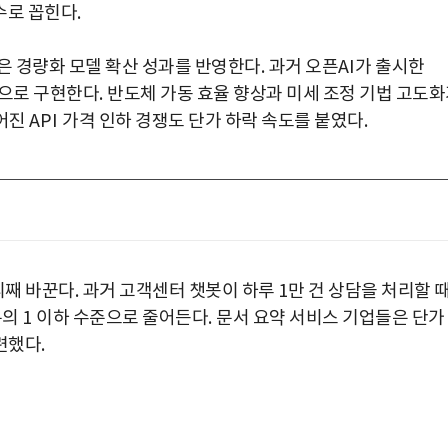
수로 꼽힌다
.
은 경량화 모델 확산 성과를 반영한다
.
과거 오픈
AI
가 출시한
용으로 구현한다
.
반도체 가동 효율 향상과 미세 조정 기법 고도
어진
API
가격 인하 경쟁도 단가 하락 속도를 붙였다
.
리째 바꾼다
.
과거 고객센터 챗봇이 하루
1
만 건 상담을 처리할 
분의
1
이하 수준으로 줄어든다
.
문서 요약 서비스 기업들은 단가
련했다
.
박지수 아나운서가 타본 ‘전설의 무쏘’
초보자도 반할 반전 매력”