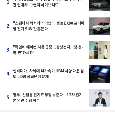
1
진 현대차 '그랜저 하이브리드'
"스웨디시 럭셔리의 역습"...볼보 EX90 프리미
2
엄 전기 SUV 판 흔든다
"폭염에 에어컨 사용 급증…삼성전자, '청·정·
3
확·인'하세요”
엔비디아, 차세대 AI가속기 HBM 사양 다운 검
4
토…D램 공급난이 문제
정부, 산업용 전기료 부담 낮춘다…12차 전기
5
본 의견 수렴 착수