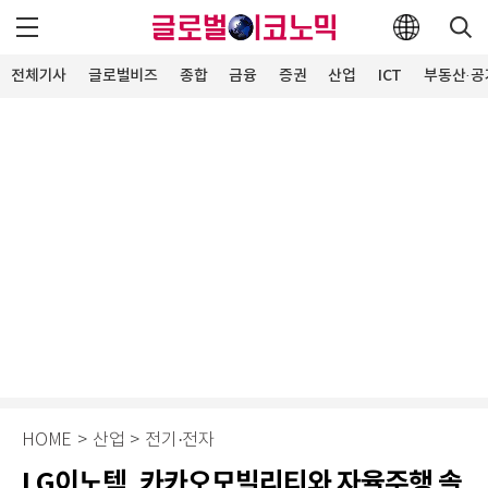
전체기사
글로벌비즈
종합
금융
증권
산업
ICT
부동산·공
HOME
>
산업
>
전기·전자
LG이노텍, 카카오모빌리티와 자율주행 솔