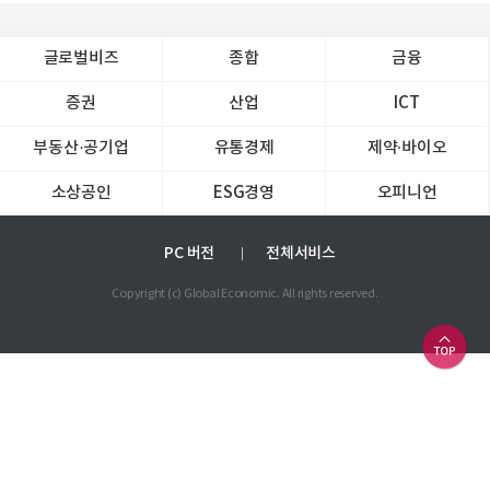
글로벌비즈
종합
금융
증권
산업
ICT
부동산·공기업
유통경제
제약∙바이오
소상공인
ESG경영
오피니언
PC 버전
전체서비스
Copyright (c) Global Economic. All rights reserved.