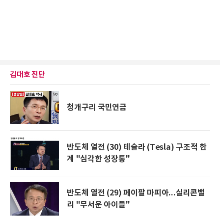
김대호 진단
청개구리 국민연금
반도체 열전 (30) 테슬라 (Tesla) 구조적 한
계 "심각한 성장통"
반도체 열전 (29) 페이팔 마피아...실리콘밸
리 "무서운 아이들"