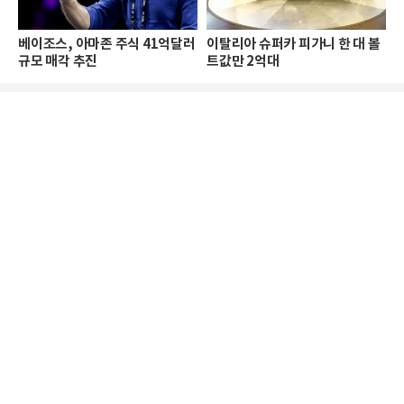
베이조스, 아마존 주식 41억달러
이탈리아 슈퍼카 피가니 한 대 볼
규모 매각 추진
트값만 2억대