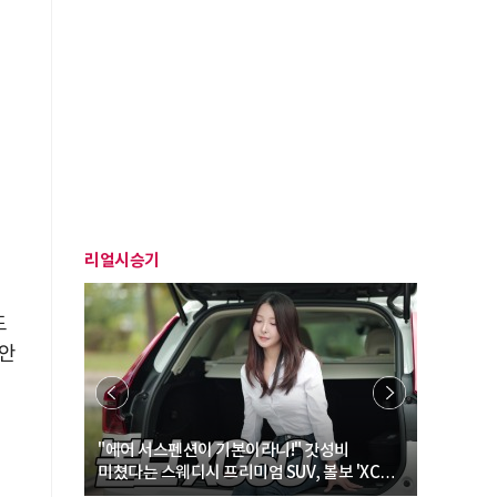
책
리얼시승기
도
안
… “여성·
"에어 서스펜션이 기본이라니!" 갓성비
"디자인 대
미쳤다는 스웨디시 프리미엄 SUV, 볼보 'XC60
크로스오버
B5 울트라'