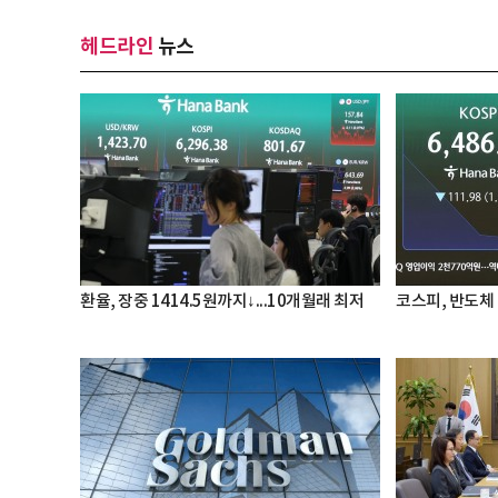
헤드라인
뉴스
환율, 장중 1414.5원까지↓...10개월래 최저
코스피, 반도체 