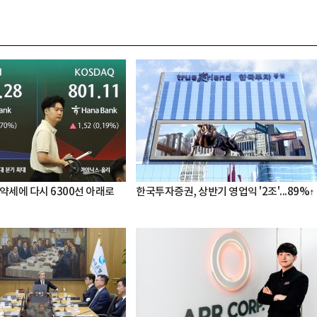
약세에 다시 6300선 아래로
한국투자증권, 상반기 영업익 '2조'...89%↑