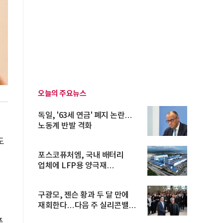
오늘의 주요뉴스
독일, '63세 연금' 폐지 논란…
노동계 반발 격화
도
포스코퓨처엠, 국내 배터리
업체에 LFP용 양극재
장기공급계약
내
구광모, 젠슨 황과 두 달 만에
재회한다…다음 주 실리콘밸리
방...
품