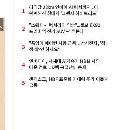
리터당 22km 연비에 AI 비서까지...더
1
완벽해진 현대차 '그랜저 하이브리드'
"스웨디시 럭셔리의 역습"...볼보 EX90
2
프리미엄 전기 SUV 판 흔든다
"폭염에 에어컨 사용 급증…삼성전자, '청·
3
정·확·인'하세요”
엔비디아, 차세대 AI가속기 HBM 사양
4
다운 검토…D램 공급난이 문제
샌디스크, HBF 표준화 기대에 주가 이틀째
5
급등