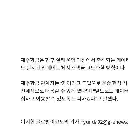
제주항공은 향후 실제 운영 과정에서 축적되는 데이
도 실시간 업데이트해 시스템을 고도화할 방침이다.
제주항공
관계자는
“
제이라그
도입으로
운송
현장
직
선제적으로
대응할
수
있게
됐다
”
며
“
앞으로도
데이
심하고
이용할
수
있도록
노력하겠다
”
고
말했다
.
이지현 글로벌이코노믹 기자 hyunda92@g-enews.