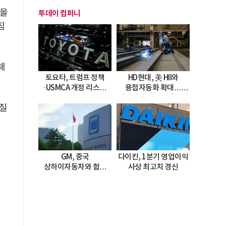
준을
투데이 컴퍼니
침
체
토요타, 트럼프 정책
HD현대, 美 HII와
·USMCA 개정 리스크
용접자동화 확대…
직면
미시시피 조선소에 전격
라질
도입
GM, 중국
다이킨, 1분기 영업이익
상하이자동차와 합작
사상 최고치 경신
20년 연장…
2047년까지 파트너십
지속