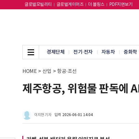
글로벌모빌리티
글로벌게이머즈
더 블링스
PDF지면보기
경제단체
전기·전자
자동차
중화학
HOME
>
산업
>
항공·조선
제주항공, 위험물 판독에 
이지현 기자
입력
2026-06-01 14:04