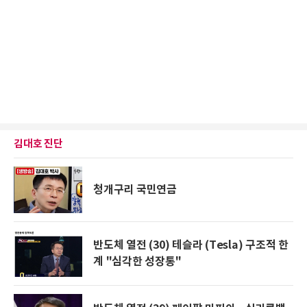
김대호 진단
청개구리 국민연금
반도체 열전 (30) 테슬라 (Tesla) 구조적 한
계 "심각한 성장통"