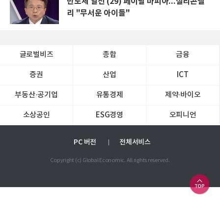
반도체 열전 (29) 페이팔 마피아...실리콘밸
리 "무서운 아이들"
글로벌비즈
종합
금융
증권
산업
ICT
부동산·공기업
유통경제
제약∙바이오
소상공인
ESG경영
오피니언
PC 버전
전체서비스
Copyright (c) Global Economic. All rights reserved.