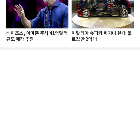
베이조스, 아마존 주식 41억달러
이탈리아 슈퍼카 피가니 한 대 볼
규모 매각 추진
트값만 2억대