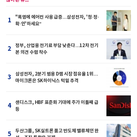
"폭염에 에어컨 사용 급증…삼성전자, '청·정·
1
확·인'하세요”
정부, 산업용 전기료 부담 낮춘다…12차 전기
2
본 의견 수렴 착수
삼성전자, 2분기 범용 D램 시장 점유율 1위…
3
마이크론은 SK하이닉스 턱밑 추격
샌디스크, HBF 표준화 기대에 주가 이틀째 급
4
등
두산그룹, SK실트론 품고 반도체 밸류체인 완
5