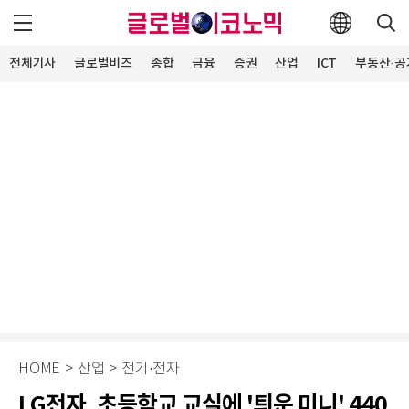
전체기사
글로벌비즈
종합
금융
증권
산업
ICT
부동산·공
HOME
>
산업
>
전기·전자
LG전자, 초등학교 교실에 '틔운 미니' 440