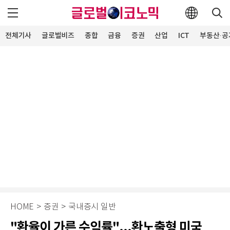
전체기사
글로벌비즈
종합
금융
증권
산업
ICT
부동산·공
HOME
>
증권
>
국내증시 일반
"환율이 가른 수익률"...환노출형 미국