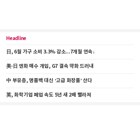
Headline
日, 6월 가구 소비 3.3% 감소...7개월 연속↓
美·日 엔화 매수 개입, G7 결속 약화 드러내
中 부유층, 명품백 대신 ‘고급 화장품’ 산다
英, 화학기업 폐업 속도 5년 새 2배 빨라져