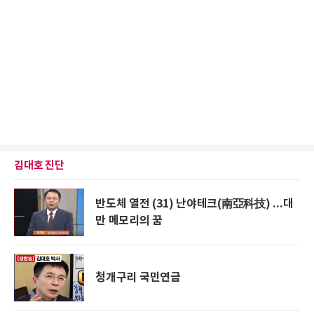
김대호 진단
반도체 열전 (31) 난야테크(南亞科技) ...대
만 메모리의 꿈
청개구리 국민연금