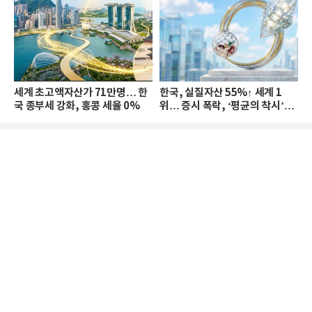
세계 초고액자산가 71만명… 한
한국, 실질자산 55%↑ 세계 1
국 종부세 강화, 홍콩 세율 0%
위… 증시 폭락, ‘평균의 착시’와
부의 유동성 위기