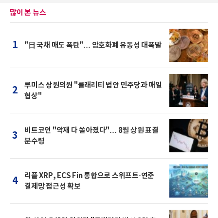
많이 본 뉴스
1
"日 국채 매도 폭탄"… 암호화폐 유동성 대폭발
루미스 상원의원 "클래리티 법안 민주당과 매일
2
협상"
비트코인 "악재 다 쏟아졌다"… 8월 상원 표결
3
분수령
리플 XRP, ECS Fin 통합으로 스위프트·연준
4
결제망 접근성 확보