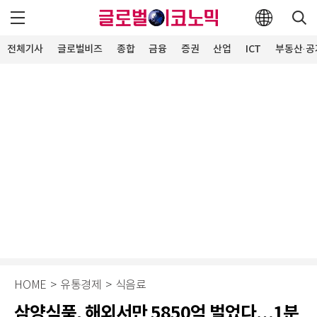
전체기사
글로벌비즈
종합
금융
증권
산업
ICT
부동산·공
HOME
>
유통경제
>
식음료
삼양식품, 해외서만 5850억 벌었다…1분