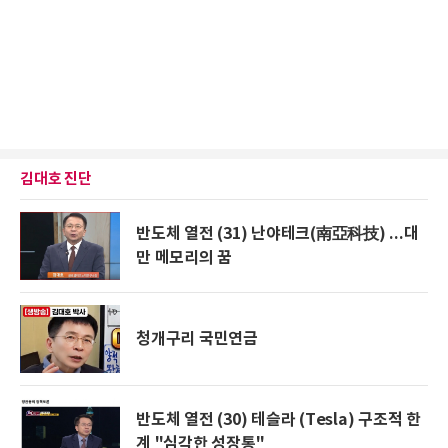
김대호 진단
반도체 열전 (31) 난야테크(南亞科技) ...대
만 메모리의 꿈
청개구리 국민연금
반도체 열전 (30) 테슬라 (Tesla) 구조적 한
계 "심각한 성장통"