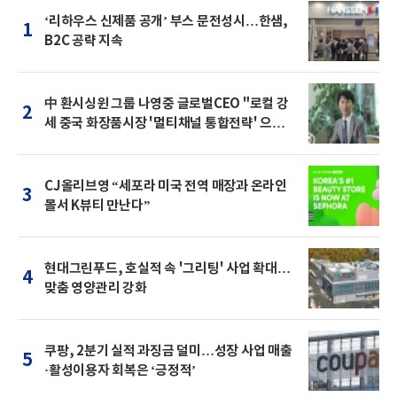
‘리하우스 신제품 공개’ 부스 문전성시…한샘,
1
B2C 공략 지속
中 환시싱윈 그룹 나영중 글로벌CEO "로컬 강
2
세 중국 화장품시장 '멀티채널 통합전략' 으로
돌파를"
CJ올리브영 “세포라 미국 전역 매장과 온라인
3
몰서 K뷰티 만난다”
현대그린푸드, 호실적 속 '그리팅' 사업 확대…
4
맞춤 영양관리 강화
쿠팡, 2분기 실적 과징금 덜미…성장 사업 매출
5
·활성이용자 회복은 ‘긍정적’