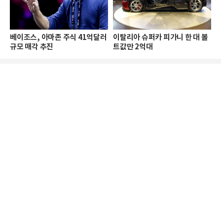
베이조스, 아마존 주식 41억달러
이탈리아 슈퍼카 피가니 한 대 볼
규모 매각 추진
트값만 2억대