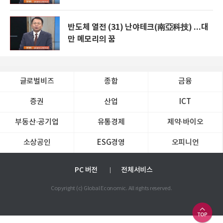
반도체 열전 (31) 난야테크(南亞科技) ...대
만 메모리의 꿈
글로벌비즈
종합
금융
증권
산업
ICT
부동산·공기업
유통경제
제약∙바이오
소상공인
ESG경영
오피니언
PC 버전
전체서비스
Copyright (c) Global Economic. All rights reserved.