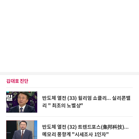
김대호 진단
반도체 열전 (33) 윌리엄 쇼클리... 실리콘밸
리 " 최초의 노벨상"
반도체 열전 (32) 트렌드포스(集邦科技)...
메모리 풍향계 "시세조사 1인자"