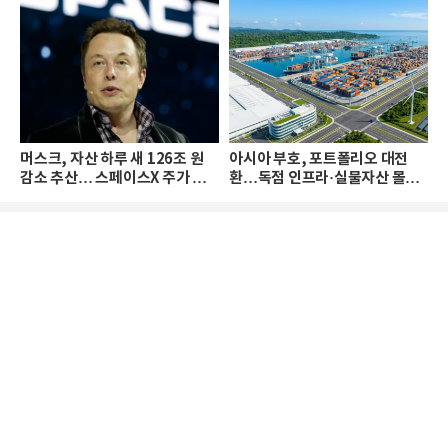
머스크, 자산 하루 새 126조 원
아시아 부호, 포트폴리오 대전
감소 추산… 스페이스X 주가 하
환…독점 인프라·실물자산 몰린
락 때문
다