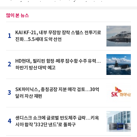
많이 본 뉴스
KAI KF-21, 내부 무장창 장착 스텔스 전투기로
1
진화…5.5세대 도약 선언
HD현대, 필리핀 함정·페루 잠수함 수주 유력…
2
하반기 방산 대박 예고
SK하이닉스, 충칭공장 지분 매각 검토…30억
3
달러 자산 재편
샌디스크 쇼크에 글로벌 반도체주 급락…키옥
4
시아 합작 '332단 낸드'로 돌파구