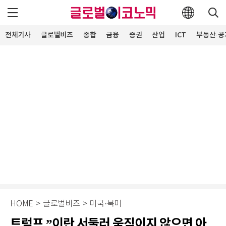
전체기사
글로벌비즈
종합
금융
증권
산업
ICT
부동산·공
HOME
>
글로벌비즈
>
미국·북미
트럼프 ”이란 서둘러 움직이지 않으면 아