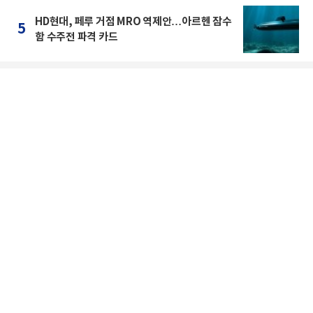
HD현대, 페루 거점 MRO 역제안…아르헨 잠수
5
함 수주전 파격 카드