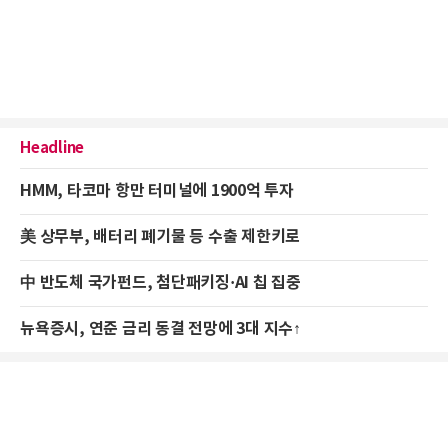
Headline
HMM, 타코마 항만 터미널에 1900억 투자
美 상무부, 배터리 폐기물 등 수출 제한키로
中 반도체 국가펀드, 첨단패키징·AI 칩 집중
뉴욕증시, 연준 금리 동결 전망에 3대 지수↑