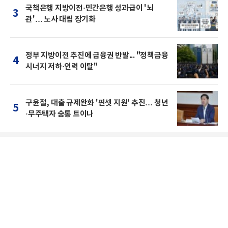
국책은행 지방이전·민간은행 성과급이 '뇌
3
관'… 노사 대립 장기화
정부 지방이전 추진에 금융권 반발... "정책금융
4
시너지 저하·인력 이탈"
구윤철, 대출 규제완화 '핀셋 지원' 추진… 청년
5
·무주택자 숨통 트이나