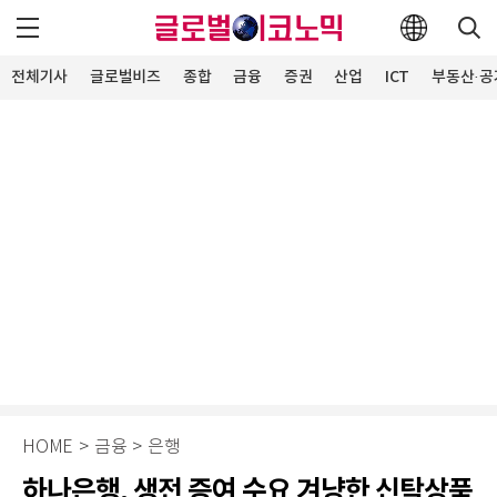
전체기사
글로벌비즈
종합
금융
증권
산업
ICT
부동산·공
HOME
>
금융
>
은행
하나은행, 생전 증여 수요 겨냥한 신탁상품