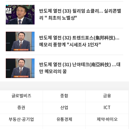
반도체 열전 (33) 윌리엄 쇼클리... 실리콘밸
리 " 최초의 노벨상"
반도체 열전 (32) 트렌드포스(集邦科技)...
메모리 풍향계 "시세조사 1인자"
반도체 열전 (31) 난야테크(南亞科技) ...대
만 메모리의 꿈
글로벌비즈
종합
금융
증권
산업
ICT
부동산·공기업
유통경제
제약∙바이오