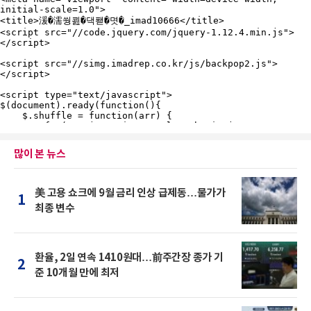
많이 본 뉴스
美 고용 쇼크에 9월 금리 인상 급제동…물가가
1
최종 변수
환율, 2일 연속 1410원대…前주간장 종가 기
2
준 10개월 만에 최저