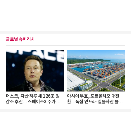
글로벌 슈퍼리치
머스크, 자산 하루 새 126조 원
아시아 부호, 포트폴리오 대전
감소 추산… 스페이스X 주가 하
환…독점 인프라·실물자산 몰린
락 때문
다