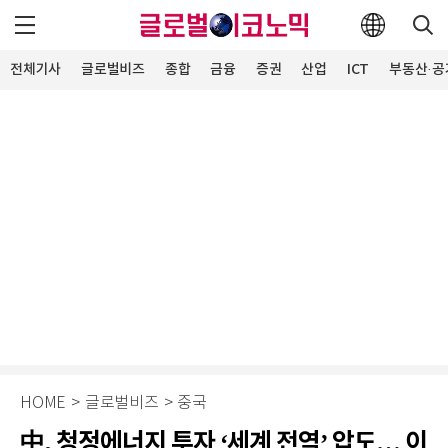
전체기사
글로벌비즈
종합
금융
증권
산업
ICT
부동산·공
HOME
>
글로벌비즈
>
중국
中, 청정에너지 투자 ‘세계 전역’ 압도… 이