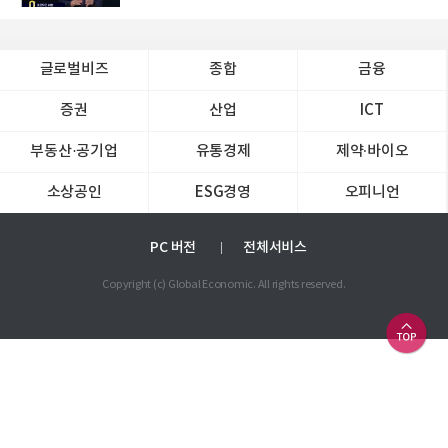
글로벌비즈
종합
금융
증권
산업
ICT
부동산·공기업
유통경제
제약∙바이오
소상공인
ESG경영
오피니언
PC 버전
전체서비스
Copyright (c) Global Economic. All rights reserved.